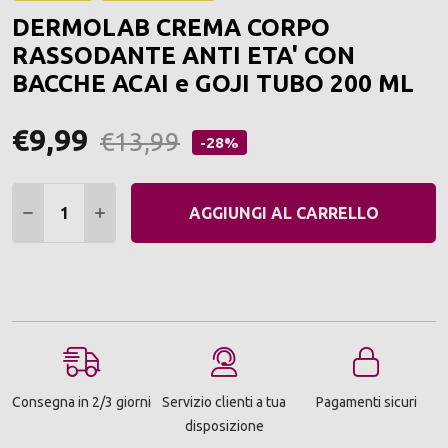
ALLA
DERMOLAB CREMA CORPO
LIST
DEI
RASSODANTE ANTI ETA' CON
DESI
BACCHE ACAI e GOJI TUBO 200 ML
€9,99
€13,99
-28%
Quantità:
DIMINUIRE QUANTITÀ:
AUMENTARE QUANTITÀ:
AGGIUNGI AL CARRELLO
Consegna in 2/3 giorni
Servizio clienti a tua
Pagamenti sicuri
disposizione