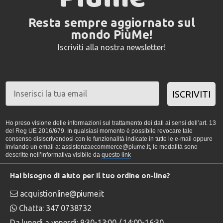
Resta sempre aggiornato sul
mondo PiùMe!
Iscriviti alla nostra newsletter!
ISCRIVITI
Ho preso visione delle informazioni sul trattamento dei dati ai sensi dell’art. 13
del Reg UE 2016/679. In qualsiasi momento è possibile revocare tale
consenso disiscrivendosi con le funzionalità indicate in tutte le e-mail oppure
inviando un email a: assistenzaecommerce@piume.it, le modalità sono
descritte nell’informativa visibile da
questo link
Hai bisogno di aiuto per il tuo ordine on-line?
acquistionline@piume.it
Chatta: 347 0738732
Da lunedì a venerdì: 9:30-13:00 / 14:00-16:30