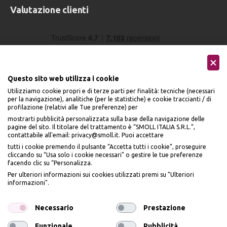
Valutazione clienti
Questo sito web utilizza i cookie
Utilizziamo cookie propri e di terze parti per finalità: tecniche (necessari
per la navigazione), analitiche (per le statistiche) e cookie traccianti / di
profilazione (relativi alle Tue preferenze) per
Seguici sui social
mostrarti pubblicità personalizzata sulla base della navigazione delle
pagine del sito. Il titolare del trattamento è “SMOLL ITALIA S.R.L.”,
contattabile all'email: privacy@smoll.it. Puoi accettare
tutti i cookie premendo il pulsante “Accetta tutti i cookie”, proseguire
cliccando su “Usa solo i cookie necessari" o gestire le tue preferenze
facendo clic su “Personalizza.
BENVENUTO DA
Accettiamo
Per ulteriori informazioni sui cookies utilizzati premi su "Ulteriori
PI
Ù
ME
informazioni".
ISCRIVITI E OTTIENI
IL
10% DI SCONTO
Necessario
Prestazione
Funzionale
Pubblicità