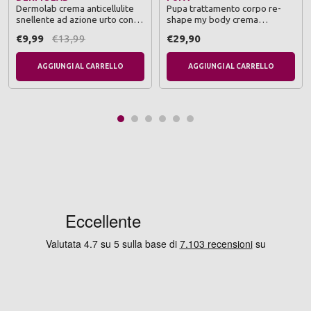
Dermolab crema anticellulite
Pupa trattamento corpo re-
snellente ad azione urto con
shape my body crema
guarana' tubo 200 ml
rassodante snellente 250 ml
€9,99
€13,99
€29,90
AGGIUNGI AL CARRELLO
AGGIUNGI AL CARRELLO