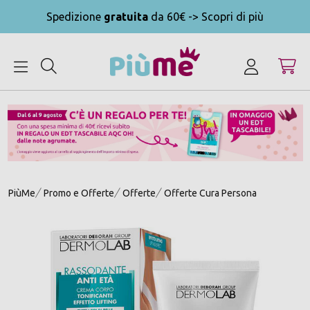
Spedizione
gratuita
da 60€ -> Scopri di più
MENU
PiùMe
Promo e Offerte
Offerte
Offerte Cura Persona