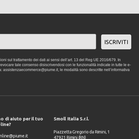
ISCRIVITI
oni sul trattamento dei dati ai sensi dell’art. 13 del Reg UE 2016/679. In
vocare tale consenso disiscrivendosi con le funzionalità indicate in tutte le e-
a: assistenzaecommerce@piume.it, le modalità sono descritte nell’informativa
o di aiuto per il tuo
Smoll Italia S.r.l.
-line?
Piazzetta Gregorio da Rimini, 1
nline@piume.it
47921 Rimini (RN)