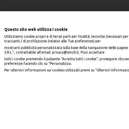
Questo sito web utilizza i cookie
Utilizziamo cookie propri e di terze parti per finalità: tecniche (necessari per 
traccianti / di profilazione (relativi alle Tue preferenze) per
mostrarti pubblicità personalizzata sulla base della navigazione delle pagine 
S.R.L.”, contattabile all'email: privacy@smoll.it. Puoi accettare
PiùMe è un marchio di PiùMe s.r.l. con sede legale in via Aurelio Lampredi
tutti i cookie premendo il pulsante “Accetta tutti i cookie”, proseguire cliccan
preferenze facendo clic su “Personalizza.
Per ulteriori informazioni sui cookies utilizzati premi su "Ulteriori informazio