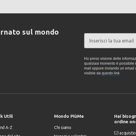
ornato sul mondo
Ho preso visione delle informazi
qualsiasi momento è possibile re
mail oppure inviando un email 
visibile da
questo link
k Utili
Mondo PiùMe
Hai bisogn
ordine on
nd A-Z
Chi siamo
acquistio