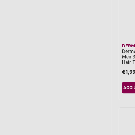
DER
Dermo
Men 3
Hair 
€1,9
AGGI