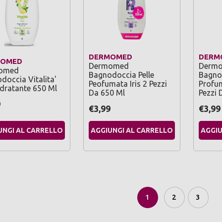
DERMOMED
DERM
MOMED
Dermomed
Derm
omed
Bagnodoccia Pelle
Bagnod
doccia Vitalita'
Peofumata Iris 2 Pezzi
Profu
Idratante 650 Ml
Da 650 Ml
Pezzi 
9
€3,99
€3,99
UNGI AL CARRELLO
AGGIUNGI AL CARRELLO
AGGIU
1
2
3