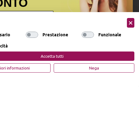
ONTO
ormativa sulla privacy
ai sensi
sario
Prestazione
Funzionale
onsenso a ricevere email
ocare il consenso
cità
Accetta tutti
DI SCONTO
Privacy Policy
Cookie Policy
iori informazioni
Nega