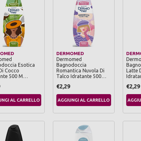
MOMED
DERMOMED
DERM
omed
Dermomed
Derm
doccia Esotica
Bagnodoccia
Bagno
 Di Cocco
Romantica Nuvola Di
Latte 
ante 500 M…
Talco Idratante 500…
Idrat
9
€2,29
€2,29
UNGI AL CARRELLO
AGGIUNGI AL CARRELLO
AGGIU