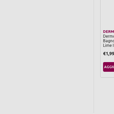
DER
Derm
Bagno
Lime 
€1,9
AGGI