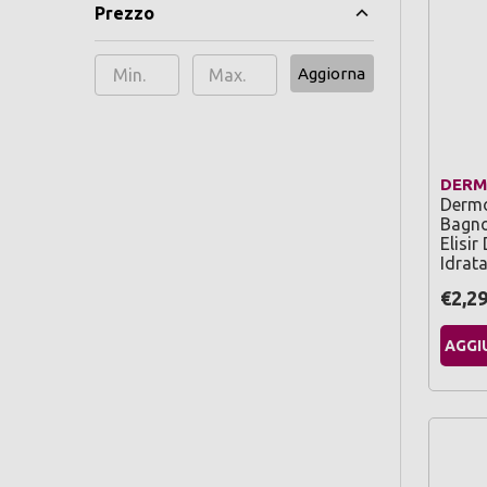
Prezzo
Aggiorna
DER
Derm
Bagno
Elisir
Idrat
€2,2
AGGI