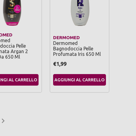
OMED
DERMOMED
omed
Dermomed
occia Pelle
Bagnodoccia Pelle
mata Argan 2
Profumata Iris 650 Ml
Da 650 Ml
€1,99
NGI AL CARRELLO
AGGIUNGI AL CARRELLO