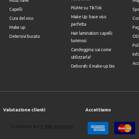
Must have
Map
PiùMe su TikTok
Capelli
Spe
Make Up: base viso
Cura del viso
Con
perfetta
Make up
Pa
Hair lamination: capelli
Detersivi bucato
OD
luminosi
Pol
Candeggina: sai come
Inf
utilizzarla?
Acc
Deborah: il make-up bio
Valutazione clienti
Accettiamo