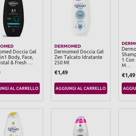
DERM
MOMED
DERMOMED
Dermo
med Doccia Gel
Dermomed Doccia Gel
Shampo
in1 Body, Face,
Zen Talcato Idratante
1 Con
Total & Fresh …
250 Ml
M…
9
€1,49
€1,49
UNGI AL CARRELLO
AGGIUNGI AL CARRELLO
AGGIU