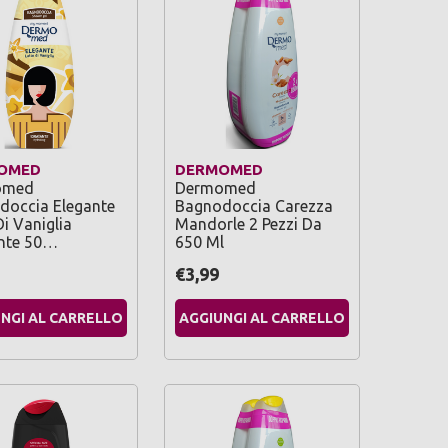
OMED
DERMOMED
omed
Dermomed
doccia Elegante
Bagnodoccia Carezza
Di Vaniglia
Mandorle 2 Pezzi Da
ante 50…
650 Ml
€3,99
NGI AL CARRELLO
AGGIUNGI AL CARRELLO