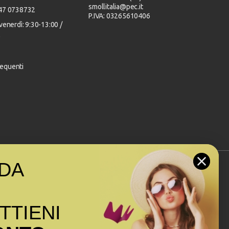
smollitalia@pec.it
347 0738732
P.IVA: 03265610406
venerdì: 9:30-13:00 /
0
equenti
DA
Seguici sui social
OTTIENI