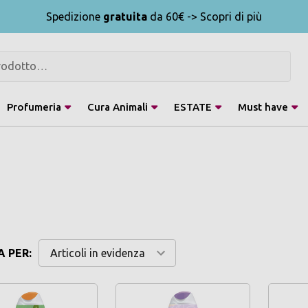
Spedizione
gratuita
da 60€ -> Scopri di più
Profumeria
Cura Animali
ESTATE
Must have
 PER: