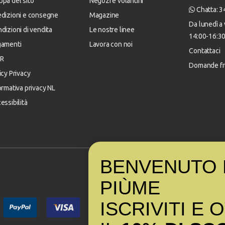
pa del sito
Negozi e volantini
Chatta: 
dizioni e consegne
Magazine
Da lunedì a 
dizioni di vendita
Le nostre linee
14:00-16:3
gamenti
Lavora con noi
Contattaci
R
Domande fr
icy Privacy
ormativa privacy NL
essibilità
BENVENUTO 
PI
Ù
ME
ISCRIVITI E 