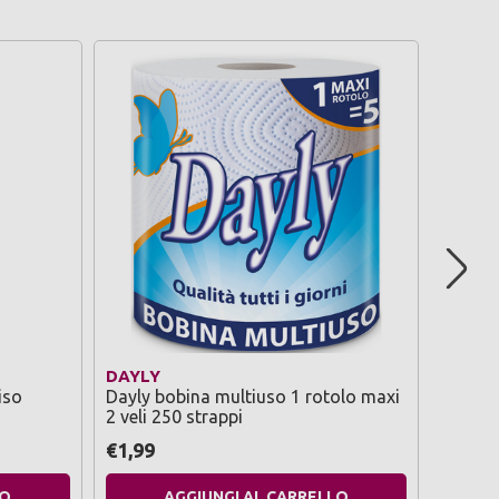
DAYLY
SENSO
iso
Dayly bobina multiuso 1 rotolo maxi
Sensod
2 veli 250 strappi
whiten
€1,99
€5,29
LO
AGGIUNGI AL CARRELLO