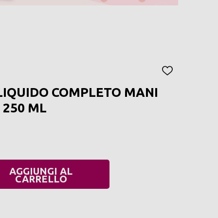
AGGIUNGI
ALLA
LIQUIDO COMPLETO MANI
LISTA
DEI
 250 ML
DESIDERI
AGGIUNGI AL
UANTITÀ:
CARRELLO