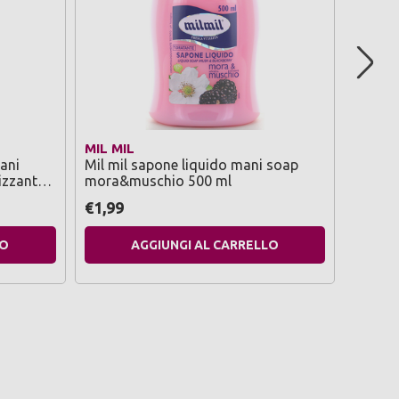
MIL MIL
VENUS
ani
Mil mil sapone liquido mani soap
Venus 
izzante
mora&muschio 500 ml
pelli s
€1,99
€1,29
LO
AGGIUNGI AL CARRELLO