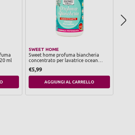
SWEET HOME
SWEET
ofuma
Sweet home profuma biancheria
Sweet 
220 ml
concentrato per lavatrice ocean
concen
paradise 50 lavaggi 250 ml
ml igie
€5,99
€5,99
igienizzante
LO
AGGIUNGI AL CARRELLO