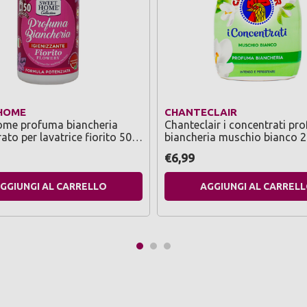
HOME
CHANTECLAIR
ome profuma biancheria
Chanteclair i concentrati pr
ato per lavatrice fiorito 50
biancheria muschio bianco 
250 ml antibatterico
€6,99
GGIUNGI AL CARRELLO
AGGIUNGI AL CARREL