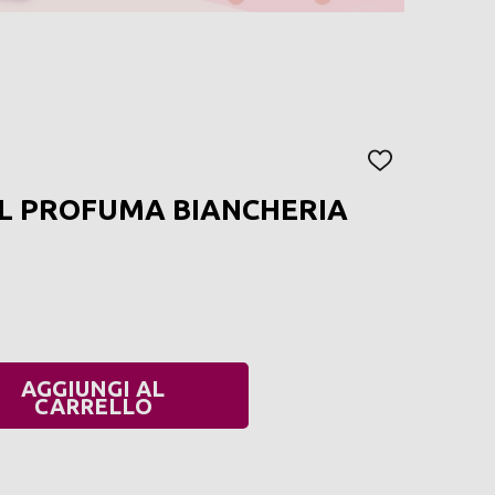
AGGIUNGI
ALLA
IL PROFUMA BIANCHERIA
LISTA
DEI
DESIDERI
AGGIUNGI AL
UANTITÀ:
CARRELLO