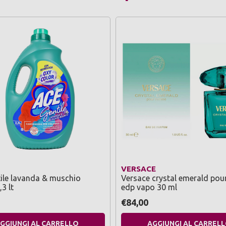
VERSACE
ile lavanda & muschio
Versace crystal emerald po
3 lt
edp vapo 30 ml
€84,00
GGIUNGI AL CARRELLO
AGGIUNGI AL CARREL