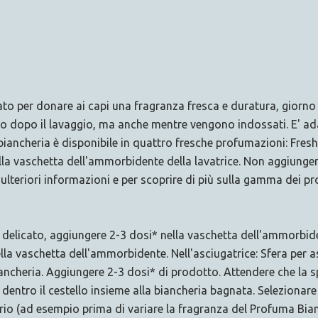
ato per donare ai capi una fragranza fresca e duratura, giorno
o dopo il lavaggio, ma anche mentre vengono indossati. E' adatt
ancheria è disponibile in quattro fresche profumazioni: Fresh ,
la vaschetta dell'ammorbidente della lavatrice. Non aggiungere
ulteriori informazioni e per scoprire di più sulla gamma dei pro
o delicato, aggiungere 2-3 dosi* nella vaschetta dell'ammorbide
lla vaschetta dell'ammorbidente. Nell'asciugatrice: Sfera per a
iancheria. Aggiungere 2-3 dosi* di prodotto. Attendere che la
e dentro il cestello insieme alla biancheria bagnata. Selezionare
sario (ad esempio prima di variare la fragranza del Profuma Bian