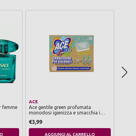
ACE
ZANZA
ur femme
Ace gentile green profumata
Zanzare
monodosi igienizza e smacchia i
family 
colorati maxi tabs 18 pezzi
attivo 
€3,99
€6,49
LO
AGGIUNGI AL CARRELLO