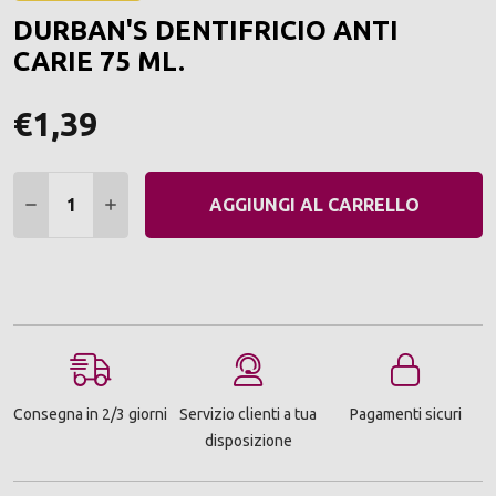
ALLA
DURBAN'S DENTIFRICIO ANTI
LIST
DEI
CARIE 75 ML.
DESI
€1,39
Quantità:
DIMINUIRE QUANTITÀ:
AUMENTARE QUANTITÀ:
AGGIUNGI AL CARRELLO
Consegna in 2/3 giorni
Servizio clienti a tua
Pagamenti sicuri
disposizione