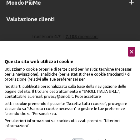
Mondo PiùMe
Valutazione clienti
Questo sito web utilizza i cookie
Utilizziamo cookie propri e di terze parti per finalità: tecniche (necessari
per la navigazione), analitiche (per le statistiche) e cookie traccianti / di
profilazione (relativi alle Tue preferenze) per
Seguici sui social
mostrarti pubblicità personalizzata sulla base della navigazione delle
pagine del sito. Il titolare del trattamento è “SMOLL ITALIA S.R.L.”,
contattabile all'email: privacy@smoll.it. Puoi accettare
tutti i cookie premendo il pulsante “Accetta tutti i cookie”, proseguire
cliccando su “Usa solo i cookie necessari" o gestire le tue preferenze
facendo clic su “Personalizza.
BENVENUTO DA
Accettiamo
Per ulteriori informazioni sui cookies utilizzati premi su "Ulteriori
PI
Ù
ME
informazioni".
ISCRIVITI E OTTIENI