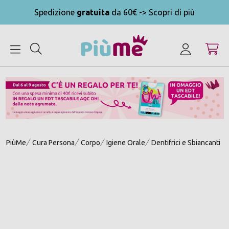
Spedizione
gratuita
da 60€ -> Scopri di più
MENU
PiùMe
Cura Persona
Corpo
Igiene Orale
Dentifrici e Sbiancanti