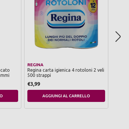
REGINA
TONKI
ucato
Regina carta igienica 4 rotoloni 2 veli
Tonkit
rammi
500 strappi
superm
€3,99
€1,59
LO
AGGIUNGI AL CARRELLO