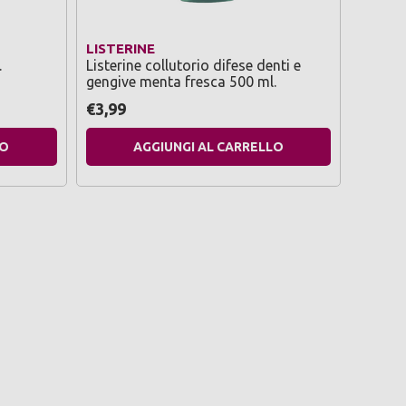
LISTERINE
BENEF
.
Listerine collutorio difese denti e
Benefit
gengive menta fresca 500 ml.
500 ml
€3,99
€1,99
LO
AGGIUNGI AL CARRELLO