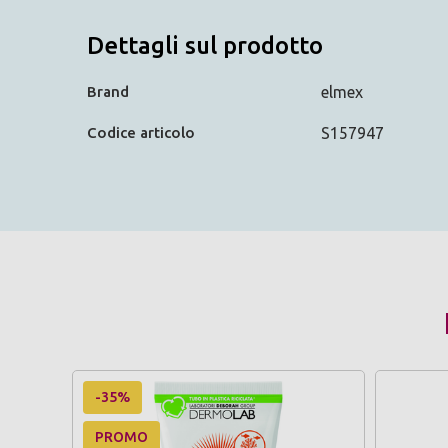
Dettagli sul prodotto
Brand
elmex
Codice articolo
S157947
-35%
PROMO