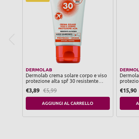
DERMOLAB
DERMO
Dermolab crema solare corpo e viso
Dermolab
protezione alta spf 30 resistente
protezio
all'acqua formato viaggio 50 ml
advanced
€3,89
€5,99
€15,90
delicate
AGGIUNGI AL CARRELLO
A