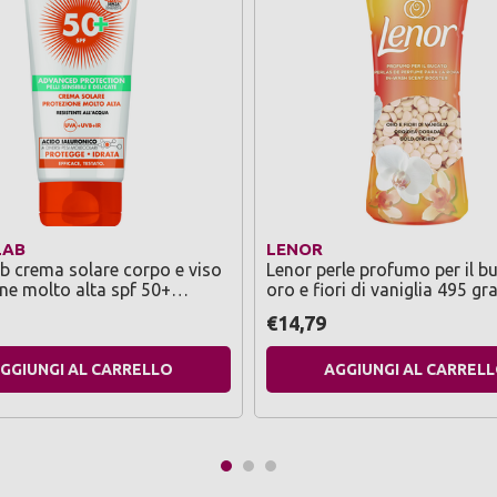
LAB
LENOR
 crema solare corpo e viso
Lenor perle profumo per il b
ne molto alta spf 50+
oro e fiori di vaniglia 495 g
 protection pelli sensibili e
€14,79
 resistente all'acqua 200 ml
GGIUNGI AL CARRELLO
AGGIUNGI AL CARREL