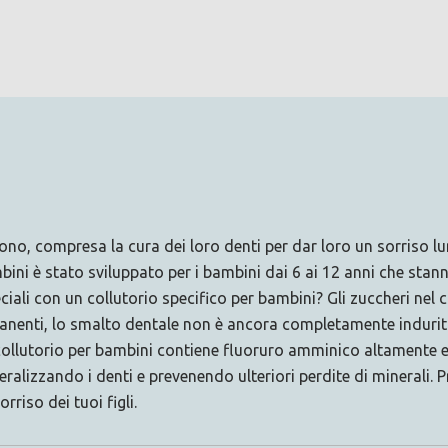
escono, compresa la cura dei loro denti per dar loro un sorriso
bini è stato sviluppato per i bambini dai 6 ai 12 anni che sta
ali con un collutorio specifico per bambini? Gli zuccheri nel 
nenti, lo smalto dentale non è ancora completamente indurito, 
Il collutorio per bambini contiene fluoruro amminico altamente
ralizzando i denti e prevenendo ulteriori perdite di minerali. 
riso dei tuoi figli.