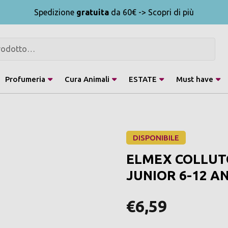
Spedizione
gratuita
da 60€ -> Scopri di più
Profumeria
Cura Animali
ESTATE
Must have
DISPONIBILE
ELMEX COLLUT
JUNIOR 6-12 A
€6,59