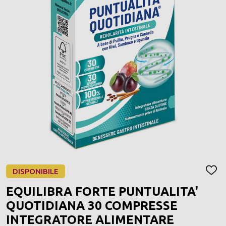
DISPONIBILE
AGGI
ALLA
EQUILIBRA FORTE PUNTUALITA'
LIST
DEI
QUOTIDIANA 30 COMPRESSE
DESI
INTEGRATORE ALIMENTARE