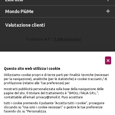
Mondo PiùMe
Valutazione clienti
Questo sito web utilizza i cookie
Utilizziamo cookie propri e di terze parti per finalità: tecniche (necessari
Seguici sui social
per la navigazione), analitiche (per le statistiche) e cookie traccianti / di
profilazione (relativi alle Tue preferenze) per
mostrarti pubblicità personalizzata sulla base della navigazione delle
pagine del sito. Il titolare del trattamento è “SMOLL ITALIA S.R.L.”,
contattabile all'email: privacy@smoll.it. Puoi accettare
tutti i cookie premendo il pulsante “Accetta tutti i cookie”, proseguire
cliccando su “Usa solo i cookie necessari" o gestire le tue preferenze
Accettiamo
facendo clic su “Personalizza.
BENVENUTO DA