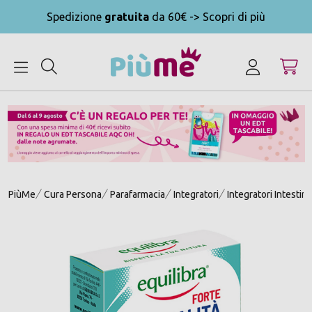
Spedizione
gratuita
da 60€ -> Scopri di più
MENU
PiùMe
Cura Persona
Parafarmacia
Integratori
Integratori Intestin