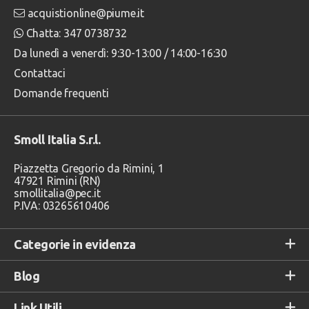
acquistionline@piume.it
Chatta: 347 0738732
Da lunedì a venerdì: 9:30-13:00 / 14:00-16:30
Contattaci
Domande frequenti
Smoll Italia S.r.l.
Piazzetta Gregorio da Rimini, 1
47921 Rimini (RN)
smollitalia@pec.it
P.IVA: 03265610406
Categorie in evidenza
Blog
Link Utili