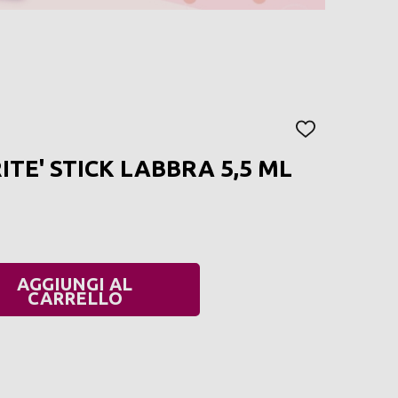
AGGIUNGI
ALLA
ITE' STICK LABBRA 5,5 ML
LISTA
DEI
DESIDERI
AGGIUNGI AL
UANTITÀ:
CARRELLO