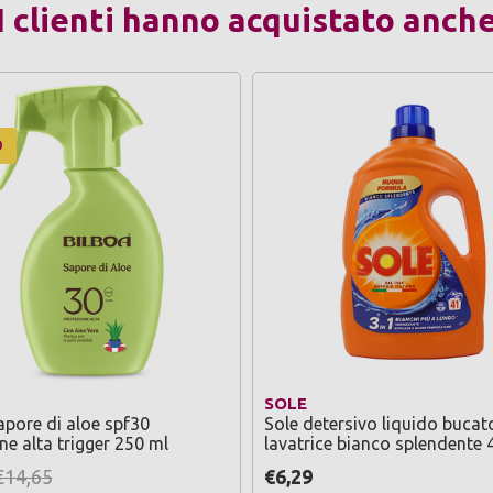
I clienti hanno acquistato anch
O
SOLE
apore di aloe spf30
Sole detersivo liquido bucat
ne alta trigger 250 ml
lavatrice bianco splendente 
lavaggi lt 1,845
€14,65
€6,29