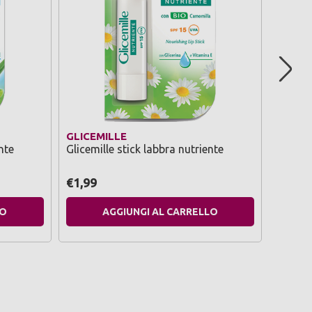
GLICEMILLE
I PRO
nte
Glicemille stick labbra nutriente
I prov
labbra
€1,99
€3,79
LO
AGGIUNGI AL CARRELLO