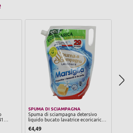
e
SPUMA DI SCIAMPAGNA
ARBRE
o
Spuma di sciampagna detersivo
Arbre 
41
liquido bucato lavatrice ecoricarica
marsiglia igienizzante busta 29
€4,49
€1,69
lavaggi