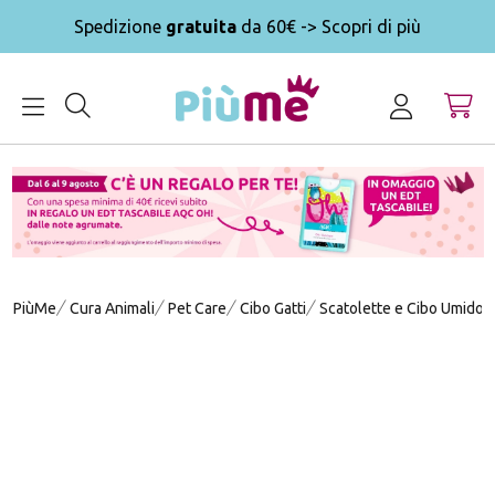
Spedizione
gratuita
da 60€ -> Scopri di più
MENU
PiùMe
Cura Animali
Pet Care
Cibo Gatti
Scatolette e Cibo Umido G