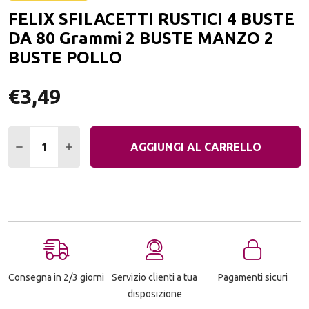
ALLA
FELIX SFILACETTI RUSTICI 4 BUSTE
LIST
DEI
DA 80 Grammi 2 BUSTE MANZO 2
DESI
BUSTE POLLO
€3,49
Quantità:
DIMINUIRE QUANTITÀ:
AUMENTARE QUANTITÀ:
AGGIUNGI AL CARRELLO
Consegna in 2/3 giorni
Servizio clienti a tua
Pagamenti sicuri
disposizione