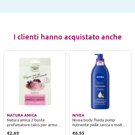
I clienti hanno acquistato anche
NATURA AMICA
NIVEA
Natura amica 2 buste
Nivea body fluida pump
profumatore talco per armadi
nutriente pelle secca o molto
e cassetti
secca 500 ml
€2,69
€6,95