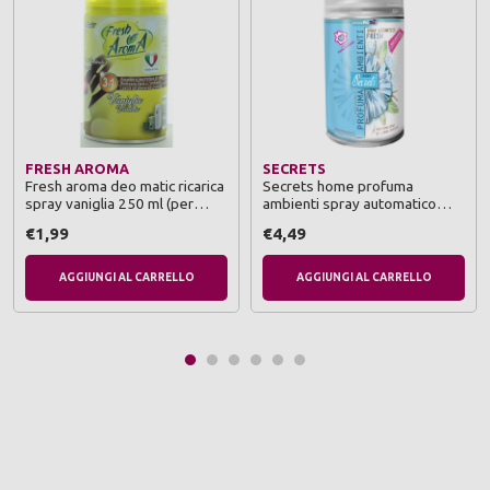
FRESH AROMA
SECRETS
Fresh aroma deo matic ricarica
Secrets home profuma
spray vaniglia 250 ml (per
ambienti spray automatico
diffusore automatico)
ricarica per diffusore 250 ml
€1,99
€4,49
fresh
AGGIUNGI AL CARRELLO
AGGIUNGI AL CARRELLO