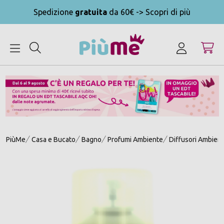
Spedizione
gratuita
da 60€ -> Scopri di più
MENU
PiùMe
Casa e Bucato
Bagno
Profumi Ambiente
Diffusori Ambien