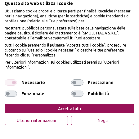
Questo sito web utilizza i cookie
Utilizziamo cookie propri e di terze parti per finalità: tecniche (necessari
per la navigazione), analitiche (per le statistiche) e cookie traccianti / di
profilazione (relativi alle Tue preferenze) per
Seguici sui social
mostrarti pubblicità personalizzata sulla base della navigazione delle
pagine del sito. Il titolare del trattamento è “SMOLL ITALIA S.R.L.”,
contattabile all'email: privacy@smoll.it. Puoi accettare
tutti i cookie premendo il pulsante “Accetta tutti i cookie”, proseguire
cliccando su “Usa solo i cookie necessari" o gestire le tue preferenze
facendo clic su “Personalizza.
BENVENUTO DA
Accettiamo
Per ulteriori informazioni sui cookies utilizzati premi su "Ulteriori
PI
Ù
ME
informazioni".
ISCRIVITI E OTTIENI
IL
10% DI SCONTO
Necessario
Prestazione
Funzionale
Pubblicità
Iscrivendomi dichiaro di aver preso visione dell'
Informativa sulla privacy
ai sensi
Privacy Policy
Cookie Policy
dell’art. 13 del Reg UE 2016/679 e presto il mio consenso a ricevere email
Accetta tutti
promozionali. In qualsiasi momento è possibile revocare il consenso
PiùMe è un marchio di PiùMe s.r.l. con sede legale in via
OTTIENI IL 10% DI SCONTO
Ulteriori informazioni
Nega
Aurelio Lampredi, n. 81 - 57121 Livorno (LI) - P.IVA
01952440491 - piumesrl@legalmail.it