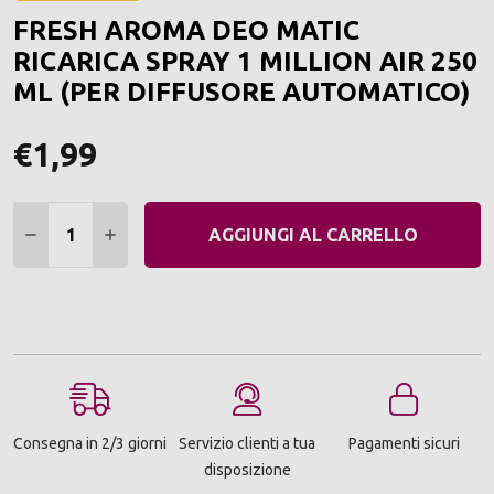
ALLA
FRESH AROMA DEO MATIC
LIST
DEI
RICARICA SPRAY 1 MILLION AIR 250
DESI
ML (PER DIFFUSORE AUTOMATICO)
€1,99
Quantità:
DIMINUIRE QUANTITÀ:
AUMENTARE QUANTITÀ:
AGGIUNGI AL CARRELLO
Consegna in 2/3 giorni
Servizio clienti a tua
Pagamenti sicuri
disposizione