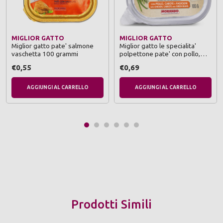
MIGLIOR GATTO
MIGLIOR GATTO
Miglior gatto pate' salmone
Miglior gatto le specialita'
vaschetta 100 grammi
polpettone pate' con pollo,
carote e fagiolini vaschette
€0,55
€0,69
100 grammi
AGGIUNGI AL CARRELLO
AGGIUNGI AL CARRELLO
Prodotti Simili