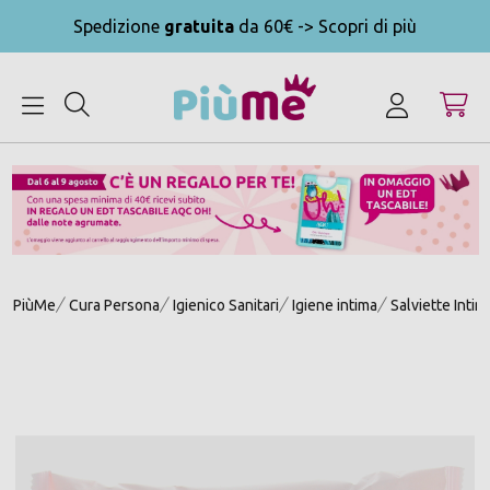
Spedizione
gratuita
da 60€ -> Scopri di più
MENU
PiùMe
Cura Persona
Igienico Sanitari
Igiene intima
Salviette Intim