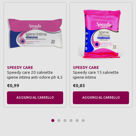
SPEEDY CARE
SPEEDY CARE
Speedy care 20 salviette
Speedy care 15 salviette
igiene intima anti-odore ph 4,5
igiene intima
€0,99
€0,85
AGGIUNGI AL CARRELLO
AGGIUNGI AL CARRELLO