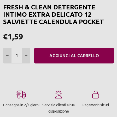
ALLA
FRESH & CLEAN DETERGENTE
LIST
DEI
INTIMO EXTRA DELICATO 12
DESI
SALVIETTE CALENDULA POCKET
€1,59
Quantità:
DIMINUIRE QUANTITÀ:
AUMENTARE QUANTITÀ:
AGGIUNGI AL CARRELLO
Consegna in 2/3 giorni
Servizio clienti a tua
Pagamenti sicuri
disposizione