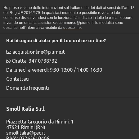
Ho preso visione delle informazioni sul trattamento dei dati ai sensi dell’art. 13
del Reg UE 2016/679. In qualsiasi momento è possibile revocare tale
consenso disiscrivendosi con le funzionalità indicate in tutte le e-mail oppure
inviando un email a: assistenzaecommerce@piume.it, le modalità sono
descritte nell’informativa visibile da
questo link
Hai bisogno di aiuto per il tuo ordine on-line?
acquistionline@piume.it
Chatta: 347 0738732
Da lunedì a venerdì: 9:30-13:00 / 14:00-16:30
Contattaci
Domande frequenti
Smoll Italia S.r.l.
Piazzetta Gregorio da Rimini, 1
47921 Rimini (RN)
smollitalia@pec.it
P.IVA: 03265610406