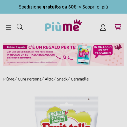
Spedizione
gratuita
da 60€ -> Scopri di più
MENU
PiùMe
Cura Persona
Altro
Snack
Caramelle