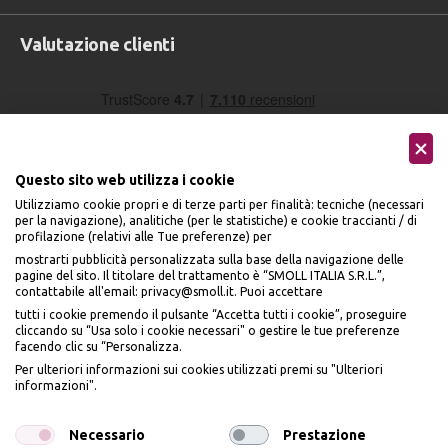
Valutazione clienti
Questo sito web utilizza i cookie
Utilizziamo cookie propri e di terze parti per finalità: tecniche (necessari
per la navigazione), analitiche (per le statistiche) e cookie traccianti / di
profilazione (relativi alle Tue preferenze) per
Seguici sui social
mostrarti pubblicità personalizzata sulla base della navigazione delle
pagine del sito. Il titolare del trattamento è “SMOLL ITALIA S.R.L.”,
contattabile all'email: privacy@smoll.it. Puoi accettare
tutti i cookie premendo il pulsante “Accetta tutti i cookie”, proseguire
cliccando su “Usa solo i cookie necessari" o gestire le tue preferenze
facendo clic su “Personalizza.
BENVENUTO DA
Accettiamo
Per ulteriori informazioni sui cookies utilizzati premi su "Ulteriori
PI
Ù
ME
informazioni".
ISCRIVITI E OTTIENI
IL
10% DI SCONTO
Necessario
Prestazione