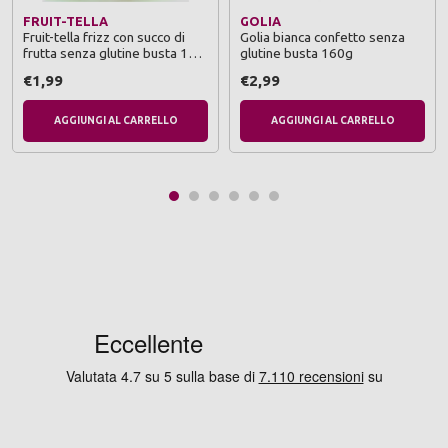
FRUIT-TELLA
GOLIA
Fruit-tella frizz con succo di
Golia bianca confetto senza
frutta senza glutine busta 175
glutine busta 160g
grammi
€1,99
€2,99
AGGIUNGI AL CARRELLO
AGGIUNGI AL CARRELLO