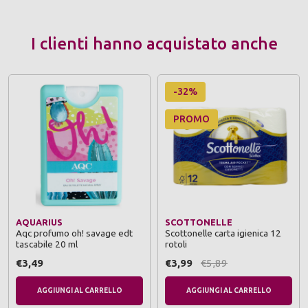
I clienti hanno acquistato anche
-32%
PROMO
AQUARIUS
SCOTTONELLE
Aqc profumo oh! savage edt
Scottonelle carta igienica 12
tascabile 20 ml
rotoli
€3,49
€3,99
€5,89
AGGIUNGI AL CARRELLO
AGGIUNGI AL CARRELLO