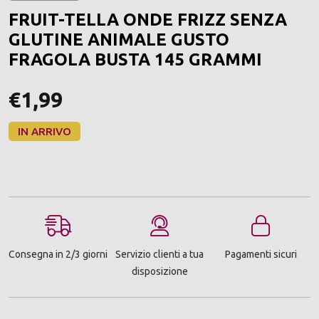
ALLA
FRUIT-TELLA ONDE FRIZZ SENZA
LIST
DEI
GLUTINE ANIMALE GUSTO
DESI
FRAGOLA BUSTA 145 GRAMMI
€1,99
IN ARRIVO
Consegna in 2/3 giorni
Servizio clienti a tua
Pagamenti sicuri
disposizione