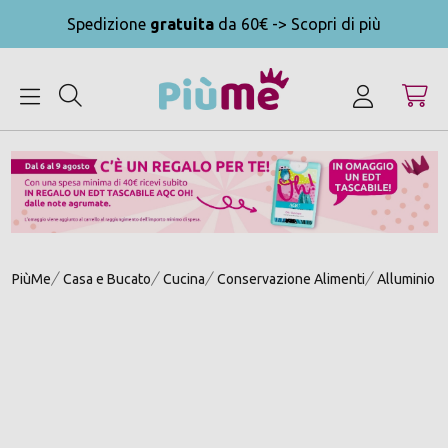
Spedizione
gratuita
da 60€ -> Scopri di più
MENU
PiùMe
Casa e Bucato
Cucina
Conservazione Alimenti
Alluminio e