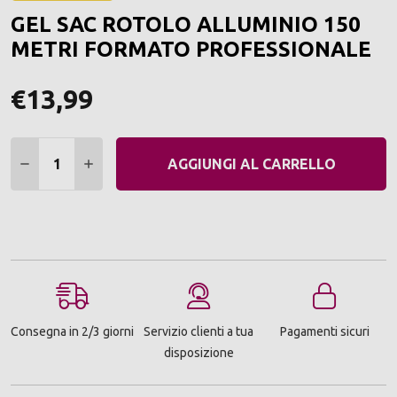
ALLA
GEL SAC ROTOLO ALLUMINIO 150
LIST
DEI
METRI FORMATO PROFESSIONALE
DESI
€13,99
Quantità:
DIMINUIRE QUANTITÀ:
AUMENTARE QUANTITÀ:
AGGIUNGI AL CARRELLO
Consegna in 2/3 giorni
Servizio clienti a tua
Pagamenti sicuri
disposizione