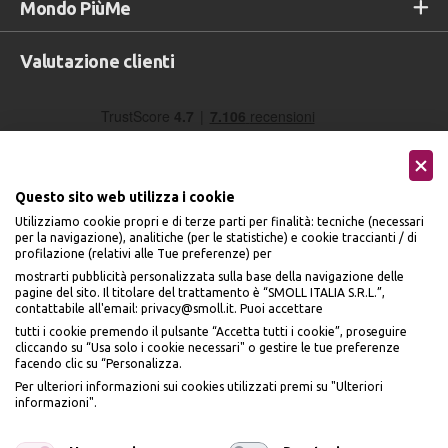
Mondo PiùMe
Valutazione clienti
Questo sito web utilizza i cookie
Utilizziamo cookie propri e di terze parti per finalità: tecniche (necessari
per la navigazione), analitiche (per le statistiche) e cookie traccianti / di
profilazione (relativi alle Tue preferenze) per
Seguici sui social
mostrarti pubblicità personalizzata sulla base della navigazione delle
pagine del sito. Il titolare del trattamento è “SMOLL ITALIA S.R.L.”,
contattabile all'email: privacy@smoll.it. Puoi accettare
tutti i cookie premendo il pulsante “Accetta tutti i cookie”, proseguire
cliccando su “Usa solo i cookie necessari" o gestire le tue preferenze
facendo clic su “Personalizza.
BENVENUTO DA
Accettiamo
Per ulteriori informazioni sui cookies utilizzati premi su "Ulteriori
PI
Ù
ME
informazioni".
ISCRIVITI E OTTIENI