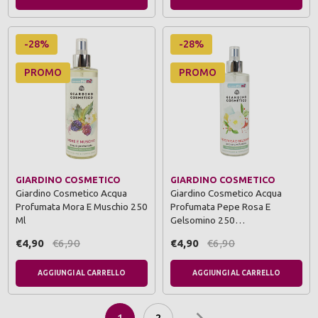
-28%
-28%
PROMO
PROMO
GIARDINO COSMETICO
GIARDINO COSMETICO
Giardino Cosmetico Acqua
Giardino Cosmetico Acqua
Profumata Mora E Muschio 250
Profumata Pepe Rosa E
Ml
Gelsomino 250…
€4,90
€6,90
€4,90
€6,90
AGGIUNGI AL CARRELLO
AGGIUNGI AL CARRELLO
1
2