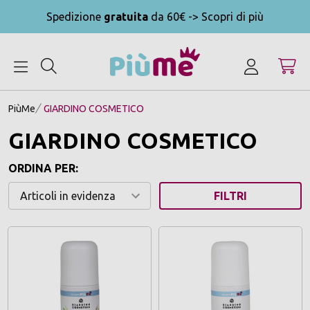
Spedizione
gratuita
da 60€ -> Scopri di più
MENU
PiùMe
GIARDINO COSMETICO
GIARDINO COSMETICO
ORDINA PER:
FILTRI