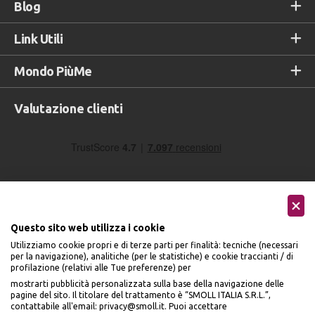
Blog
Link Utili
Mondo PiùMe
Valutazione clienti
Questo sito web utilizza i cookie
Utilizziamo cookie propri e di terze parti per finalità: tecniche (necessari
Seguici sui social
per la navigazione), analitiche (per le statistiche) e cookie traccianti / di
profilazione (relativi alle Tue preferenze) per
mostrarti pubblicità personalizzata sulla base della navigazione delle
pagine del sito. Il titolare del trattamento è “SMOLL ITALIA S.R.L.”,
contattabile all'email: privacy@smoll.it. Puoi accettare