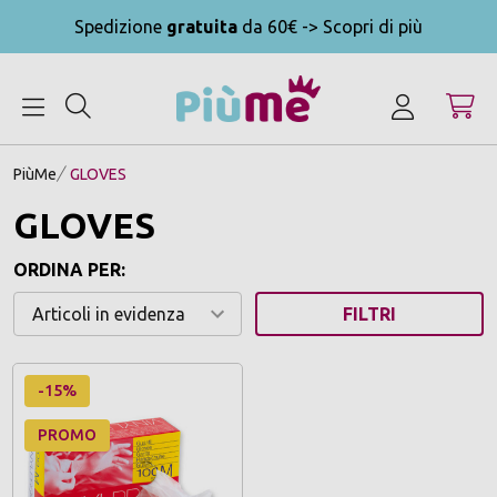
Spedizione
gratuita
da 60€ -> Scopri di più
MENU
PiùMe
GLOVES
GLOVES
ORDINA PER:
FILTRI
-15%
PROMO