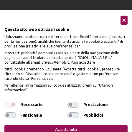
Questo sito web utilizza i cookie
Utilizziamo cookie propri e di terze parti per finalità: tecniche (necessari
Seguici sui social
per la navigazione), analitiche (per le statistiche) e cookie traccianti / di
profilazione (relativi alle Tue preferenze) per
mostrarti pubblicità personalizzata sulla base della navigazione delle
pagine del sito. Il titolare del trattamento è “SMOLL ITALIA S.R.L.”,
contattabile all'email: privacy@smoll.it. Puoi accettare
tutti i cookie premendo il pulsante “Accetta tutti i cookie”, proseguire
cliccando su “Usa solo i cookie necessari" o gestire le tue preferenze
Accettiamo
facendo clic su “Personalizza.
BENVENUTO DA
Per ulteriori informazioni sui cookies utilizzati premi su "Ulteriori
PI
Ù
ME
informazioni".
ISCRIVITI E OTTIENI
IL
10% DI SCONTO
Necessario
Prestazione
Funzionale
Pubblicità
Privacy Policy
Cookie Policy
Iscrivendomi dichiaro di aver preso visione dell'
Informativa sulla privacy
ai sensi
dell’art. 13 del Reg UE 2016/679 e presto il mio consenso a ricevere email
PiùMe è un marchio di PiùMe s.r.l. con sede legale in via
Accetta tutti
promozionali. In qualsiasi momento è possibile revocare il consenso