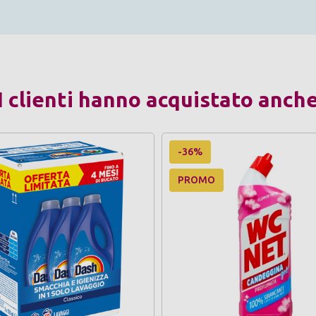
I clienti hanno acquistato anch
-36%
PROMO