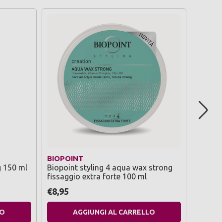
BIOPOINT
BILBA
g 150 ml
Biopoint styling 4 aqua wax strong
Bilba c
fissaggio extra forte 100 ml
liquidi
vaso 1
€8,95
€3,59
LO
AGGIUNGI AL CARRELLO