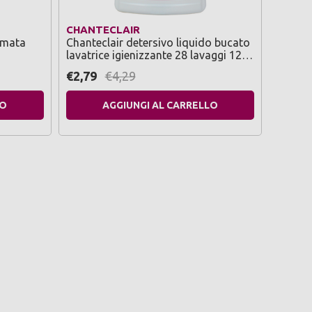
CHANTECLAIR
CHANT
umata
Chanteclair detersivo liquido bucato
Chante
lavatrice igienizzante 28 lavaggi 1260
lavatr
ml
1260 m
€2,79
€4,29
€2,79
LO
AGGIUNGI AL CARRELLO