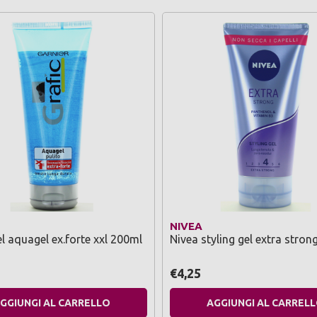
NIVEA
el aquagel ex.forte xxl 200ml
Nivea styling gel extra stron
€4,25
GGIUNGI AL CARRELLO
AGGIUNGI AL CARREL