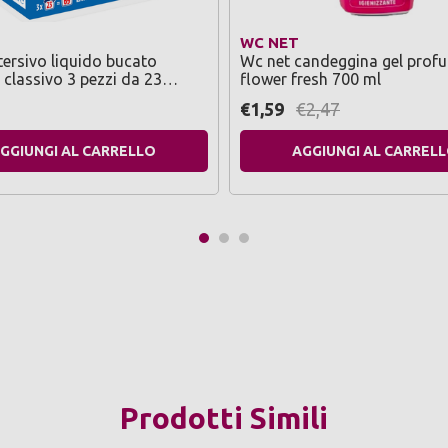
WC NET
ersivo liquido bucato
Wc net candeggina gel prof
e classivo 3 pezzi da 23
flower fresh 700 ml
€1,59
€2,47
GGIUNGI AL CARRELLO
AGGIUNGI AL CARREL
Prodotti Simili