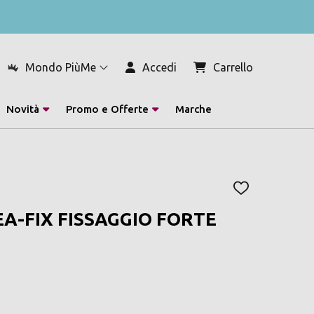
Mondo PiùMe
Accedi
Carrello
Novità
Promo e Offerte
Marche
AGGIUNGI
ALLA
EA-FIX FISSAGGIO FORTE
LISTA
DEI
DESIDERI