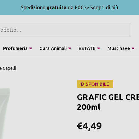
Spedizione
gratuita
da 60€ -> Scopri di più
Profumeria
Cura Animali
ESTATE
Must have
e Capelli
DISPONIBILE
GRAFIC GEL CR
200ml
€4,49