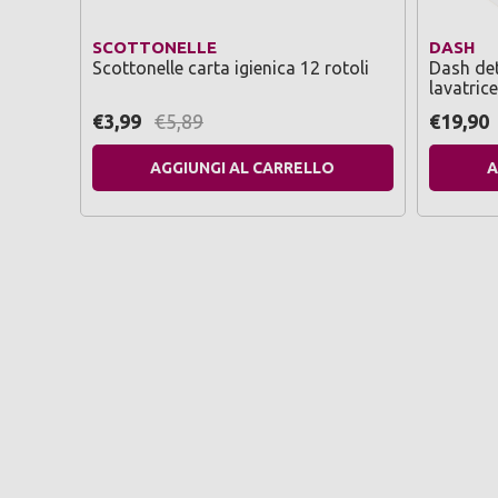
SCOTTONELLE
DASH
Scottonelle carta igienica 12 rotoli
Dash det
lavatric
lavaggi
€3,99
€5,89
€19,90
AGGIUNGI AL CARRELLO
A