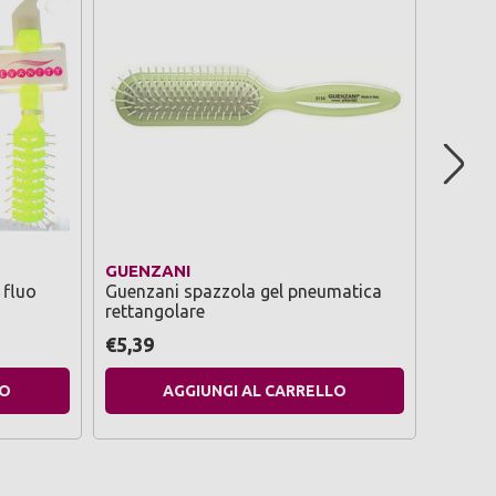
GUENZANI
GUENZ
 fluo
Guenzani spazzola gel pneumatica
Guenzan
rettangolare
€5,39
€3,59
LO
AGGIUNGI AL CARRELLO