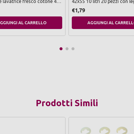
 lavatrice fresco cotone 40
42x55 10 litri 20 pezzi con l
2000 ml
profumati bianco
€1,79
GGIUNGI AL CARRELLO
AGGIUNGI AL CARREL
Prodotti Simili