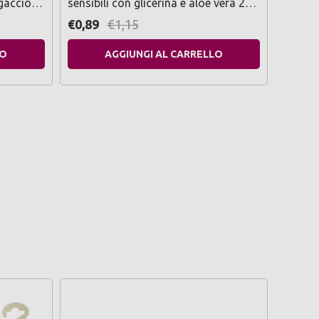
egaccio
sensibili con glicerina e aloe vera 20
30x30 
pz
€0,89
€1,15
€1,99
LO
AGGIUNGI AL CARRELLO