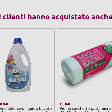
I clienti hanno acquistato anch
HOME
PIUME
me detersivo liquido bucato
Piume sacchetto pattumiera