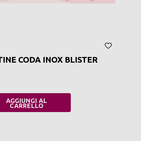
AGGIUNGI
ALLA
INE CODA INOX BLISTER
LISTA
DEI
DESIDERI
AGGIUNGI AL
UANTITÀ:
CARRELLO