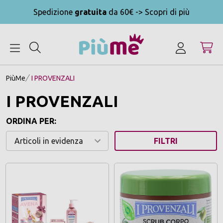
Spedizione
gratuita
da 60€ -> Scopri di più
MENU
PiùMe
I PROVENZALI
I PROVENZALI
ORDINA PER:
FILTRI