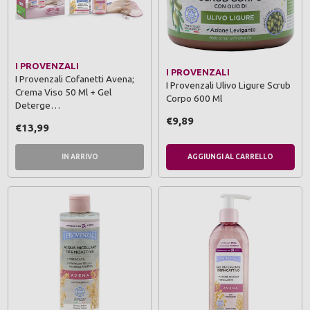
I PROVENZALI
I PROVENZALI
I Provenzali Cofanetti Avena;
I Provenzali Ulivo Ligure Scrub
Crema Viso 50 Ml + Gel
Corpo 600 Ml
Deterge…
€9,89
€13,99
IN ARRIVO
AGGIUNGI AL CARRELLO