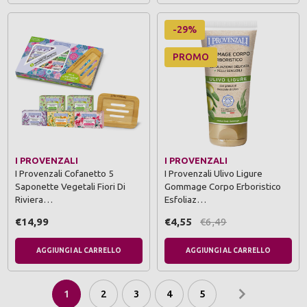
-29%
PROMO
I PROVENZALI
I PROVENZALI
I Provenzali Cofanetto 5
I Provenzali Ulivo Ligure
Saponette Vegetali Fiori Di
Gommage Corpo Erboristico
Riviera…
Esfoliaz…
€14,99
€4,55
€6,49
AGGIUNGI AL CARRELLO
AGGIUNGI AL CARRELLO
1
2
3
4
5