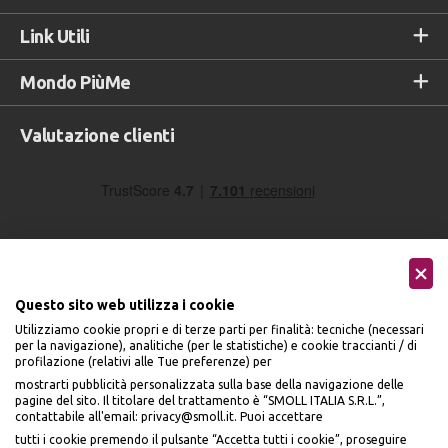
Link Utili
Mondo PiùMe
Valutazione clienti
Questo sito web utilizza i cookie
Utilizziamo cookie propri e di terze parti per finalità: tecniche (necessari
Seguici sui social
per la navigazione), analitiche (per le statistiche) e cookie traccianti / di
profilazione (relativi alle Tue preferenze) per
mostrarti pubblicità personalizzata sulla base della navigazione delle
pagine del sito. Il titolare del trattamento è “SMOLL ITALIA S.R.L.”,
contattabile all'email: privacy@smoll.it. Puoi accettare
tutti i cookie premendo il pulsante “Accetta tutti i cookie”, proseguire