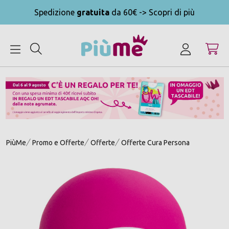
Spedizione
gratuita
da 60€ -> Scopri di più
MENU
PiùMe
Promo e Offerte
Offerte
Offerte Cura Persona