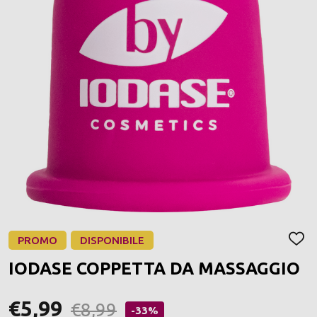
PROMO
DISPONIBILE
AGGI
ALLA
IODASE COPPETTA DA MASSAGGIO
LIST
DEI
DESI
€5,99
€8,99
-33%