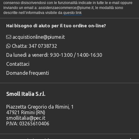
consenso disiscrivendosi con le funzionalità indicate in tutte le e-mail oppure
inviando un email a: assistenzaecommerce@piume.it, le modalità sono
descritte nell’informativa visibile da
questo link
Hai bisogno di aiuto per il tuo ordine on-line?
acquistionline@piume.it
Chatta: 347 0738732
Da lunedì a venerdì: 9:30-13:00 / 14:00-16:30
Contattaci
Domande frequenti
Smoll Italia S.r.l.
Piazzetta Gregorio da Rimini, 1
47921 Rimini (RN)
smollitalia@pec.it
P.IVA: 03265610406