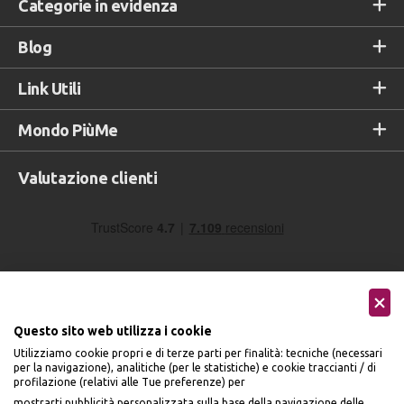
Categorie in evidenza
Blog
Link Utili
Mondo PiùMe
Valutazione clienti
Questo sito web utilizza i cookie
Utilizziamo cookie propri e di terze parti per finalità: tecniche (necessari
Seguici sui social
per la navigazione), analitiche (per le statistiche) e cookie traccianti / di
profilazione (relativi alle Tue preferenze) per
mostrarti pubblicità personalizzata sulla base della navigazione delle