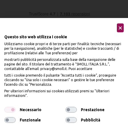
Questo sito web utilizza i cookie
Utilizziamo cookie propri e di terze parti per finalità: tecniche (necessari
per la navigazione), analitiche (per le statistiche) e cookie traccianti / di
profilazione (relativi alle Tue preferenze) per
Seguici sui social
mostrarti pubblicità personalizzata sulla base della navigazione delle
pagine del sito. Il titolare del trattamento è “SMOLL ITALIA S.R.L.”,
contattabile all'email: privacy@smoll.it. Puoi accettare
tutti i cookie premendo il pulsante “Accetta tutti i cookie”, proseguire
cliccando su “Usa solo i cookie necessari" o gestire le tue preferenze
facendo clic su “Personalizza.
BENVENUTO DA
Accettiamo
Per ulteriori informazioni sui cookies utilizzati premi su "Ulteriori
PI
Ù
ME
informazioni".
ISCRIVITI E OTTIENI
IL
10% DI SCONTO
Necessario
Prestazione
Funzionale
Pubblicità
Iscrivendomi dichiaro di aver preso visione dell'
Informativa sulla privacy
ai sensi