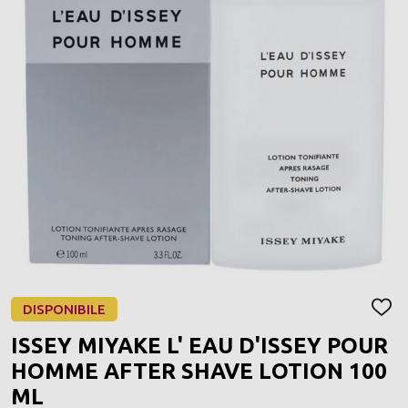
DISPONIBILE
AGGI
ALLA
ISSEY MIYAKE L' EAU D'ISSEY POUR
LIST
DEI
HOMME AFTER SHAVE LOTION 100
DESI
ML