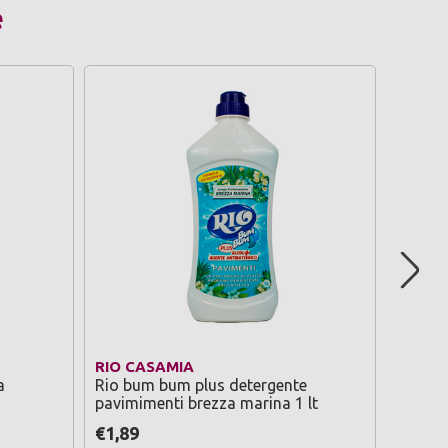
e
RIO CASAMIA
INTRA
a
Rio bum bum plus detergente
Intra 
pavimimenti brezza marina 1 lt
cream 
€1,89
€4,90