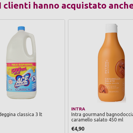
I clienti hanno acquistato anch
INTRA
eggina classica 3 lt
Intra gourmand bagnodocci
caramello salato 450 ml
€4,90