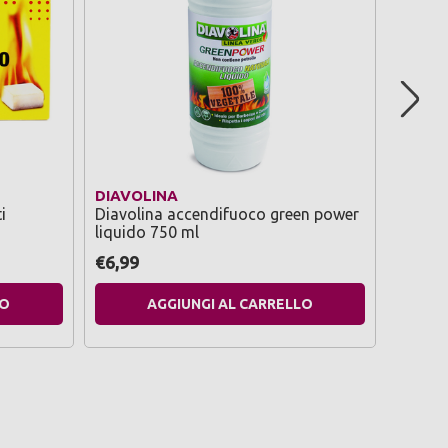
DIAVOLINA
DIAVO
i
Diavolina accendifuoco green power
Diavoli
liquido 750 ml
cubi
€6,99
€6,99
LO
AGGIUNGI AL CARRELLO