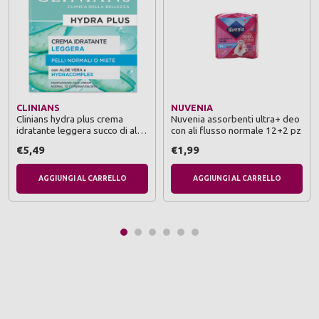
CLINIANS
NUVENIA
Clinians hydra plus crema
Nuvenia assorbenti ultra+ deo
idratante leggera succo di aloe
con ali flusso normale 12+2 pz
vera e aquamarine pelli
€5,49
€1,99
normali o miste 50 ml
AGGIUNGI AL CARRELLO
AGGIUNGI AL CARRELLO