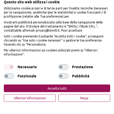
Questo sito web utilizza i cookie
Utilizziamo cookie propri e di terze parti per finalità: tecniche (necessari
per la navigazione), analitiche (per le statistiche) e cookie traccianti / di
profilazione (relativi alle Tue preferenze) per
Seguici sui social
mostrarti pubblicità personalizzata sulla base della navigazione delle
pagine del sito. Il titolare del trattamento è “SMOLL ITALIA S.R.L.”,
contattabile all'email: privacy@smoll.it. Puoi accettare
tutti i cookie premendo il pulsante “Accetta tutti i cookie”, proseguire
cliccando su “Usa solo i cookie necessari" o gestire le tue preferenze
facendo clic su “Personalizza.
BENVENUTO DA
Accettiamo
Per ulteriori informazioni sui cookies utilizzati premi su "Ulteriori
PI
Ù
ME
informazioni".
ISCRIVITI E OTTIENI
IL
10% DI SCONTO
Necessario
Prestazione
Funzionale
Pubblicità
Iscrivendomi dichiaro di aver preso visione dell'
Informativa sulla privacy
ai sensi
Privacy Policy
Cookie Policy
dell’art. 13 del Reg UE 2016/679 e presto il mio consenso a ricevere email
Accetta tutti
promozionali. In qualsiasi momento è possibile revocare il consenso
PiùMe è un marchio di PiùMe s.r.l. con sede legale in via
OTTIENI IL 10% DI SCONTO
Ulteriori informazioni
Nega
Aurelio Lampredi, n. 81 - 57121 Livorno (LI) - P.IVA
01952440491 - piumesrl@legalmail.it