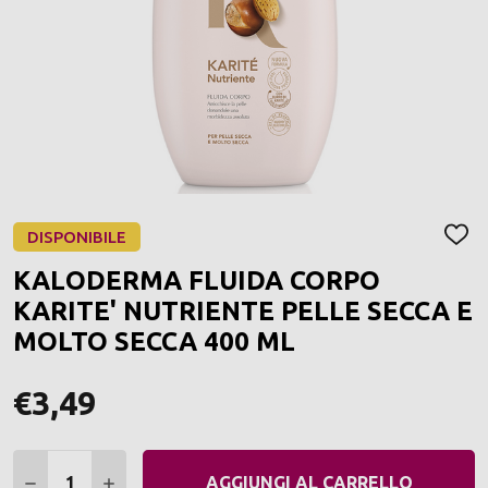
DISPONIBILE
AGGI
ALLA
KALODERMA FLUIDA CORPO
LIST
DEI
KARITE' NUTRIENTE PELLE SECCA E
DESI
MOLTO SECCA 400 ML
€3,49
Quantità:
DIMINUIRE QUANTITÀ:
AUMENTARE QUANTITÀ:
AGGIUNGI AL CARRELLO