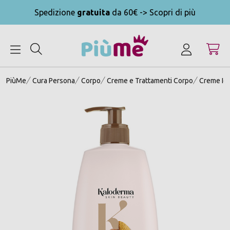
Spedizione
gratuita
da 60€ -> Scopri di più
MENU
PiùMe
Cura Persona
Corpo
Creme e Trattamenti Corpo
Creme Idr