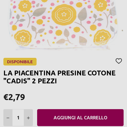
DISPONIBILE
AGGI
ALLA
LA PIACENTINA PRESINE COTONE
LIST
DEI
"CADIS" 2 PEZZI
DESI
€2,79
Quantità:
DIMINUIRE QUANTITÀ:
AUMENTARE QUANTITÀ:
AGGIUNGI AL CARRELLO