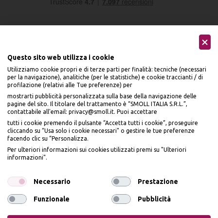
Questo sito web utilizza i cookie
Utilizziamo cookie propri e di terze parti per finalità: tecniche (necessari
Seguici sui social
per la navigazione), analitiche (per le statistiche) e cookie traccianti / di
profilazione (relativi alle Tue preferenze) per
mostrarti pubblicità personalizzata sulla base della navigazione delle
pagine del sito. Il titolare del trattamento è “SMOLL ITALIA S.R.L.”,
contattabile all'email: privacy@smoll.it. Puoi accettare
tutti i cookie premendo il pulsante “Accetta tutti i cookie”, proseguire
cliccando su “Usa solo i cookie necessari" o gestire le tue preferenze
Accettiamo
facendo clic su “Personalizza.
BENVENUTO DA
Per ulteriori informazioni sui cookies utilizzati premi su "Ulteriori
PI
Ù
ME
informazioni".
ISCRIVITI E OTTIENI
IL
10% DI SCONTO
Necessario
Prestazione
Funzionale
Pubblicità
Privacy Policy
Cookie Policy
Iscrivendomi dichiaro di aver preso visione dell'
Informativa sulla privacy
ai sensi
dell’art. 13 del Reg UE 2016/679 e presto il mio consenso a ricevere email