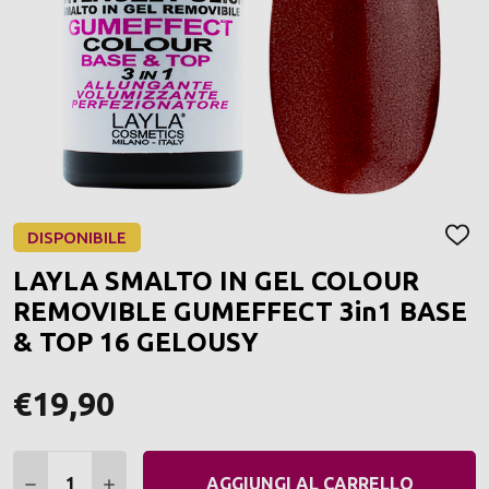
DISPONIBILE
AGGI
ALLA
LAYLA SMALTO IN GEL COLOUR
LIST
DEI
REMOVIBLE GUMEFFECT 3in1 BASE
DESI
& TOP 16 GELOUSY
€19,90
Quantità:
DIMINUIRE QUANTITÀ:
AUMENTARE QUANTITÀ:
AGGIUNGI AL CARRELLO