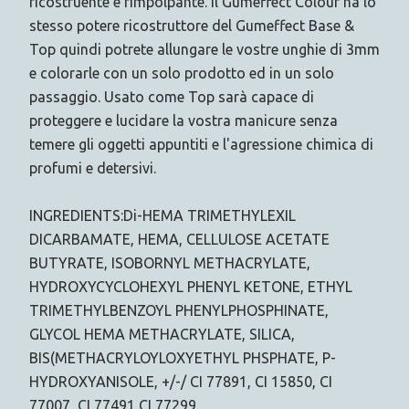
ricostruente e rimpolpante. Il Gumeffect Colour ha lo
stesso potere ricostruttore del Gumeffect Base &
Top quindi potrete allungare le vostre unghie di 3mm
e colorarle con un solo prodotto ed in un solo
passaggio. Usato come Top sarà capace di
proteggere e lucidare la vostra manicure senza
temere gli oggetti appuntiti e l'agressione chimica di
profumi e detersivi.
INGREDIENTS:Di-HEMA TRIMETHYLEXIL
DICARBAMATE, HEMA, CELLULOSE ACETATE
BUTYRATE, ISOBORNYL METHACRYLATE,
HYDROXYCYCLOHEXYL PHENYL KETONE, ETHYL
TRIMETHYLBENZOYL PHENYLPHOSPHINATE,
GLYCOL HEMA METHACRYLATE, SILICA,
BIS(METHACRYLOYLOXYETHYL PHSPHATE, P-
HYDROXYANISOLE, +/-/ CI 77891, CI 15850, CI
77007, CI 77491,CI 77299