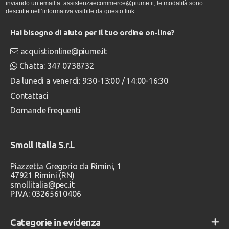
inviando un email a: assistenzaecommerce@piume.it, le modalità sono
descritte nell’informativa visibile da
questo link
Hai bisogno di aiuto per il tuo ordine on-line?
acquistionline@piume.it
Chatta: 347 0738732
Da lunedì a venerdì: 9:30-13:00 / 14:00-16:30
Contattaci
Domande frequenti
Smoll Italia S.r.l.
Piazzetta Gregorio da Rimini, 1
47921 Rimini (RN)
smollitalia@pec.it
P.IVA: 03265610406
Categorie in evidenza