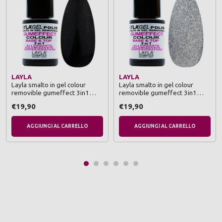
LAYLA
LAYLA
Layla smalto in gel colour
Layla smalto in gel colour
removible gumeffect 3in1
removible gumeffect 3in1
base & top 22 my reputation
base & top 21 #freevola
€19,90
€19,90
AGGIUNGI AL CARRELLO
AGGIUNGI AL CARRELLO