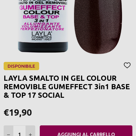
DISPONIBILE
AGGI
ALLA
LAYLA SMALTO IN GEL COLOUR
LIST
DEI
REMOVIBLE GUMEFFECT 3in1 BASE
DESI
& TOP 17 SOCIAL
€19,90
Quantità:
DIMINUIRE QUANTITÀ:
AUMENTARE QUANTITÀ:
AGGIUNGI AL CARRELLO