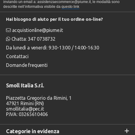
inviando un email a: assistenzaecommerce@piume.it, le modalità sono
descritte nell’informativa visibile da
questo link
Hai bisogno di aiuto per il tuo ordine on-line?
acquistionline@piume.it
Chatta: 347 0738732
Da lunedì a venerdì: 9:30-13:00 / 14:00-16:30
Contattaci
Domande frequenti
Smoll Italia S.r.l.
Piazzetta Gregorio da Rimini, 1
47921 Rimini (RN)
smollitalia@pec.it
P.IVA: 03265610406
Categorie in evidenza