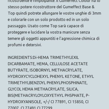
ricostruente e rimpolpante. Il Gumeffect Colour ha lo
stesso potere ricostruttore del Gumeffect Base &
Top quindi potrete allungare le vostre unghie di 3mm
e colorarle con un solo prodotto ed in un solo
passaggio. Usato come Top sarà capace di
proteggere e lucidare la vostra manicure senza
temere gli oggetti appuntiti e l'agressione chimica di
profumi e detersivi.
INGREDIENTS:Di-HEMA TRIMETHYLEXIL
DICARBAMATE, HEMA, CELLULOSE ACETATE
BUTYRATE, ISOBORNYL METHACRYLATE,
HYDROXYCYCLOHEXYL PHENYL KETONE, ETHYL
TRIMETHYLBENZOYL PHENYLPHOSPHINATE,
GLYCOL HEMA METHACRYLATE, SILICA,
BIS(METHACRYLOYLOXYETHYL PHSPHATE, P-
HYDROXYANISOLE, +/-/ CI 77891, CI 15850, CI
77007, CI 77491,CI 77299