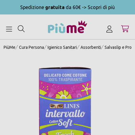
Spedizione
gratuita
da 60€ -> Scopri di più
MENU
PiùMe
Cura Persona
Igienico Sanitari
Assorbenti
Salvaslip e Prot