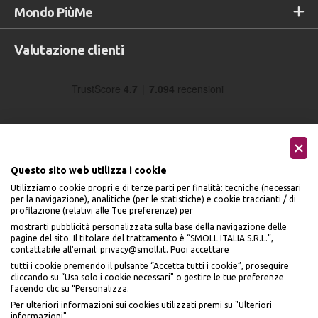
Mondo PiùMe
Valutazione clienti
Questo sito web utilizza i cookie
Utilizziamo cookie propri e di terze parti per finalità: tecniche (necessari
Seguici sui social
per la navigazione), analitiche (per le statistiche) e cookie traccianti / di
profilazione (relativi alle Tue preferenze) per
mostrarti pubblicità personalizzata sulla base della navigazione delle
pagine del sito. Il titolare del trattamento è “SMOLL ITALIA S.R.L.”,
contattabile all'email: privacy@smoll.it. Puoi accettare
tutti i cookie premendo il pulsante “Accetta tutti i cookie”, proseguire
cliccando su “Usa solo i cookie necessari" o gestire le tue preferenze
Accettiamo
facendo clic su “Personalizza.
BENVENUTO DA
Per ulteriori informazioni sui cookies utilizzati premi su "Ulteriori
PI
Ù
ME
informazioni".