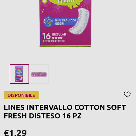
DISPONIBILE
AGGI
ALLA
LINES INTERVALLO COTTON SOFT
LIST
DEI
FRESH DISTESO 16 PZ
DESI
€1,29