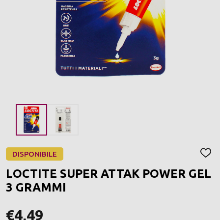
DISPONIBILE
AGGI
ALLA
LOCTITE SUPER ATTAK POWER GEL
LIST
DEI
3 GRAMMI
DESI
€4,49