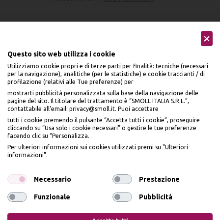
Questo sito web utilizza i cookie
Utilizziamo cookie propri e di terze parti per finalità: tecniche (necessari
Seguici sui social
per la navigazione), analitiche (per le statistiche) e cookie traccianti / di
profilazione (relativi alle Tue preferenze) per
mostrarti pubblicità personalizzata sulla base della navigazione delle
pagine del sito. Il titolare del trattamento è “SMOLL ITALIA S.R.L.”,
contattabile all'email: privacy@smoll.it. Puoi accettare
tutti i cookie premendo il pulsante “Accetta tutti i cookie”, proseguire
cliccando su “Usa solo i cookie necessari" o gestire le tue preferenze
Accettiamo
facendo clic su “Personalizza.
BENVENUTO DA
Per ulteriori informazioni sui cookies utilizzati premi su "Ulteriori
PI
Ù
ME
informazioni".
ISCRIVITI E OTTIENI
IL
10% DI SCONTO
Necessario
Prestazione
Funzionale
Pubblicità
Privacy Policy
Cookie Policy
Iscrivendomi dichiaro di aver preso visione dell'
Informativa sulla privacy
ai sensi
dell’art. 13 del Reg UE 2016/679 e presto il mio consenso a ricevere email
promozionali. In qualsiasi momento è possibile revocare il consenso