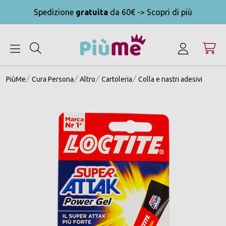
Spedizione
gratuita
da 60€ -> Scopri di più
MENU
PiùMe
Cura Persona
Altro
Cartoleria
Colla e nastri adesivi