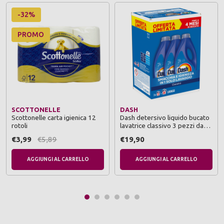
-32%
PROMO
SCOTTONELLE
DASH
Scottonelle carta igienica 12
Dash detersivo liquido bucato
rotoli
lavatrice classivo 3 pezzi da
23 lavaggi
€3,99
€5,89
€19,90
AGGIUNGI AL CARRELLO
AGGIUNGI AL CARRELLO