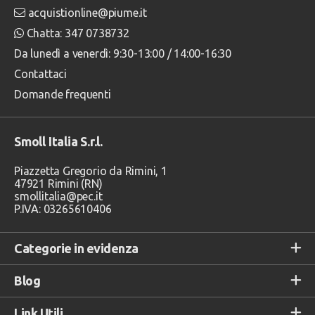
acquistionline@piume.it
Chatta: 347 0738732
Da lunedì a venerdì: 9:30-13:00 / 14:00-16:30
Contattaci
Domande frequenti
Smoll Italia S.r.l.
Piazzetta Gregorio da Rimini, 1
47921 Rimini (RN)
smollitalia@pec.it
P.IVA: 03265610406
Categorie in evidenza
Blog
Link Utili