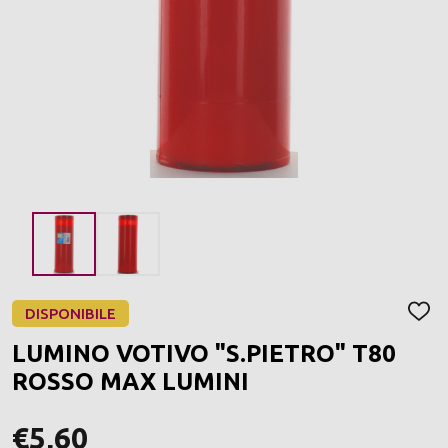
DISPONIBILE
AGGI
ALLA
LUMINO VOTIVO "S.PIETRO" T80
LIST
DEI
ROSSO MAX LUMINI
DESI
€5,60