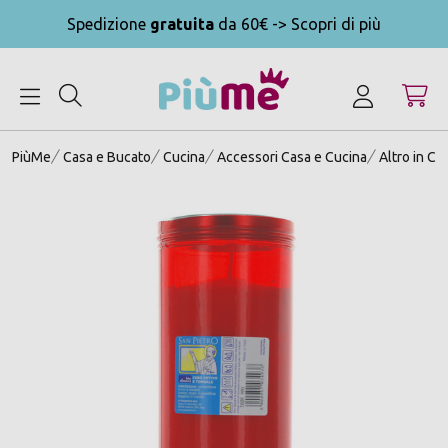
Spedizione
gratuita
da 60€ -> Scopri di più
MENU
PiùMe
Casa e Bucato
Cucina
Accessori Casa e Cucina
Altro in Cu