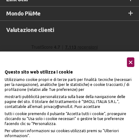
Mondo PiùMe
Valutazione clienti
Questo sito web utilizza i cookie
Utilizziamo cookie propri e di terze parti per finalità: tecniche (necessari
per la navigazione), analitiche (per le statistiche) e cookie traccianti / di
profilazione (relativi alle Tue preferenze) per
Seguici sui social
mostrarti pubblicità personalizzata sulla base della navigazione delle
pagine del sito. Il titolare del trattamento è “SMOLL ITALIA S.R.L.”,
contattabile all'email: privacy@smoll.it. Puoi accettare
tutti i cookie premendo il pulsante “Accetta tutti i cookie”, proseguire
cliccando su “Usa solo i cookie necessari" o gestire le tue preferenze
facendo clic su “Personalizza.
BENVENUTO DA
Accettiamo
Per ulteriori informazioni sui cookies utilizzati premi su "Ulteriori
PI
Ù
ME
informazioni".