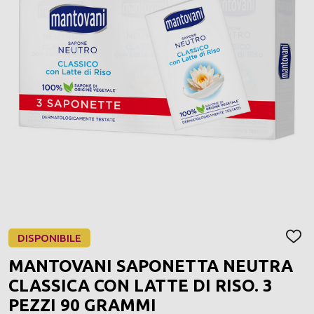
DISPONIBILE
AGGI
ALLA
MANTOVANI SAPONETTA NEUTRA
LIST
DEI
CLASSICA CON LATTE DI RISO. 3
DESI
PEZZI 90 GRAMMI