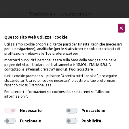
Questo sito web utilizza i cookie
Utilizziamo cookie propri e di terze parti per finalità: tecniche (necessari
per la navigazione), analitiche (per le statistiche) e cookie traccianti / di
profilazione (relativi alle Tue preferenze) per
Seguici sui social
mostrarti pubblicità personalizzata sulla base della navigazione delle
pagine del sito. Il titolare del trattamento è “SMOLL ITALIA S.R.L.”,
contattabile all'email: privacy@smoll.it. Puoi accettare
tutti i cookie premendo il pulsante “Accetta tutti i cookie”, proseguire
cliccando su “Usa solo i cookie necessari" o gestire le tue preferenze
facendo clic su “Personalizza.
BENVENUTO DA
Accettiamo
Per ulteriori informazioni sui cookies utilizzati premi su "Ulteriori
PI
Ù
ME
informazioni".
ISCRIVITI E OTTIENI
IL
10% DI SCONTO
Necessario
Prestazione
Funzionale
Pubblicità
Iscrivendomi dichiaro di aver preso visione dell'
Informativa sulla privacy
ai sensi