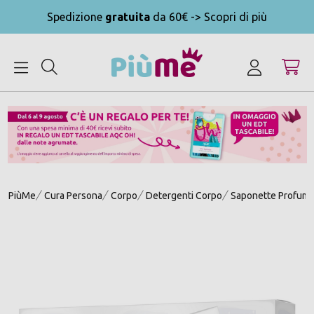
Spedizione
gratuita
da 60€ -> Scopri di più
MENU
PiùMe
Cura Persona
Corpo
Detergenti Corpo
Saponette Profuma