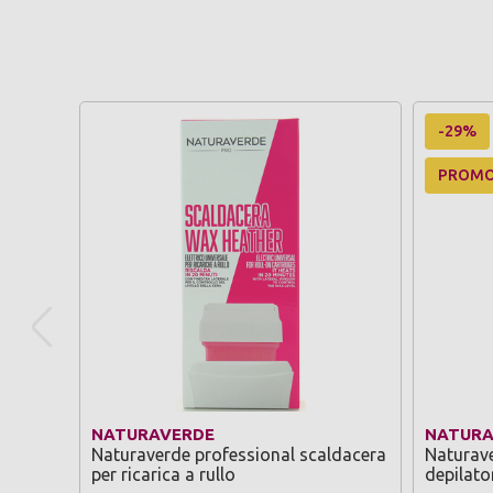
-29%
PROM
NATURAVERDE
NATURA
Naturaverde professional scaldacera
Naturave
per ricarica a rullo
depilator