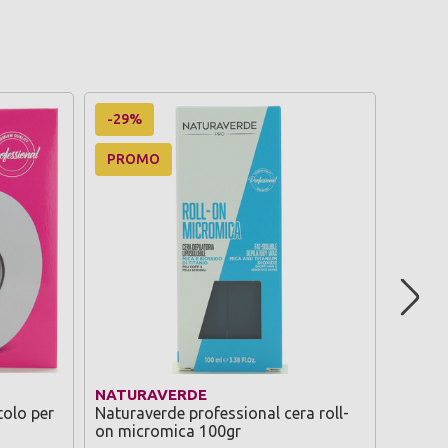
-29%
PROMO
NATURAVERDE
STREP
tolo per
Naturaverde professional cera roll-
Strep 2
on micromica 100gr
parti d