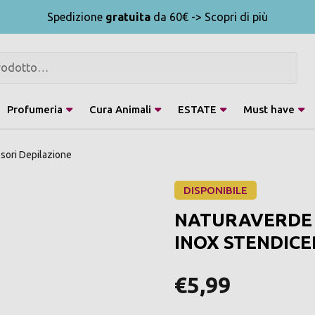
Spedizione
gratuita
da 60€ -> Scopri di più
Profumeria
Cura Animali
ESTATE
Must have
sori Depilazione
DISPONIBILE
NATURAVERDE 
INOX STENDIC
€5,99