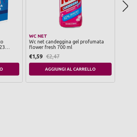
WC NET
CHANT
to
Wc net candeggina gel profumata
Chante
 23
flower fresh 700 ml
lavatr
1260 m
€1,59
€2,47
€2,79
LO
AGGIUNGI AL CARRELLO