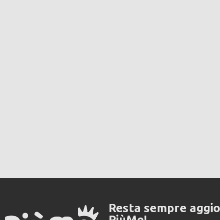
Resta sempre aggi
PiùMe!