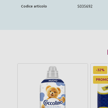
Codice articolo
S035692
-32%
PROM