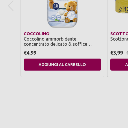
COCCOLINO
SCOTTO
Coccolino ammorbidente
Scottonel
concentrato delicato & soffice
nuvola di cotone 45 lavaggi 952 ml
€4,99
€3,99
AGGIUNGI AL CARRELLO
A