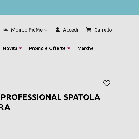
Mondo PiùMe
Accedi
Carrello
Novità
Promo e Offerte
Marche
AGGIUNGI
ALLA
PROFESSIONAL SPATOLA
LISTA
DEI
ERA
DESIDERI