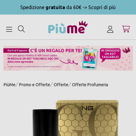
Spedizione
gratuita
da 60€ -> Scopri di più
MENU
PiùMe
Promo e Offerte
Offerte
Offerte Profumeria