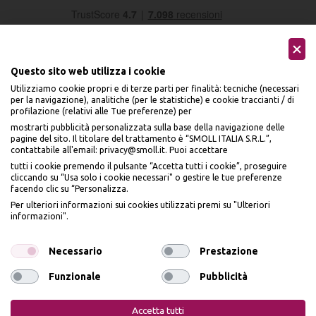
Questo sito web utilizza i cookie
Utilizziamo cookie propri e di terze parti per finalità: tecniche (necessari
per la navigazione), analitiche (per le statistiche) e cookie traccianti / di
profilazione (relativi alle Tue preferenze) per
Seguici sui social
mostrarti pubblicità personalizzata sulla base della navigazione delle
pagine del sito. Il titolare del trattamento è “SMOLL ITALIA S.R.L.”,
contattabile all'email: privacy@smoll.it. Puoi accettare
tutti i cookie premendo il pulsante “Accetta tutti i cookie”, proseguire
cliccando su “Usa solo i cookie necessari" o gestire le tue preferenze
facendo clic su “Personalizza.
BENVENUTO DA
Accettiamo
Per ulteriori informazioni sui cookies utilizzati premi su "Ulteriori
PI
Ù
ME
informazioni".
ISCRIVITI E OTTIENI
IL
10% DI SCONTO
Necessario
Prestazione
Funzionale
Pubblicità
Iscrivendomi dichiaro di aver preso visione dell'
Informativa sulla privacy
ai sensi
Privacy Policy
Cookie Policy
dell’art. 13 del Reg UE 2016/679 e presto il mio consenso a ricevere email
Accetta tutti
promozionali. In qualsiasi momento è possibile revocare il consenso