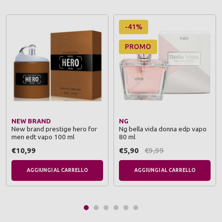
-41%
PROMO
NEW BRAND
NG
New brand prestige hero for
Ng bella vida donna edp vapo
men edt vapo 100 ml
80 ml
€10,99
€5,90
€9,99
AGGIUNGI AL CARRELLO
AGGIUNGI AL CARRELLO