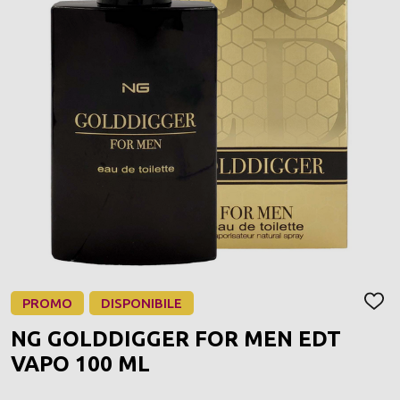
PROMO
DISPONIBILE
AGGI
ALLA
NG GOLDDIGGER FOR MEN EDT
LIST
DEI
VAPO 100 ML
DESI