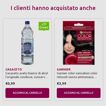
I clienti hanno acquistato anche
CASACETO
GARNIER
Casaceto aceto bianco di alcol
Garnier color sensation color
l'originale condisce, conserva
retouch senza ammoniaca
e pulisce tappo monogetto 1 lt
nero
€0,99
€3,99
AGGIUNGI AL CARRELLO
AGGIUNGI AL CARRELLO