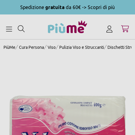
Spedizione
gratuita
da 60€ -> Scopri di più
MENU
PiùMe
Cura Persona
Viso
Pulizia Viso e Struccanti
Dischetti Stru