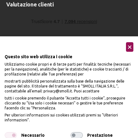
Valutazione clienti
Questo sito web utilizza i cookie
Utilizziamo cookie propri e di terze parti per finalità: tecniche (necessari
Seguici sui social
per la navigazione), analitiche (per le statistiche) e cookie traccianti / di
profilazione (relativi alle Tue preferenze) per
mostrarti pubblicità personalizzata sulla base della navigazione delle
pagine del sito. Il titolare del trattamento è “SMOLL ITALIA S.R.L.”,
contattabile all'email: privacy@smoll.it. Puoi accettare
tutti i cookie premendo il pulsante “Accetta tutti i cookie”, proseguire
cliccando su “Usa solo i cookie necessari" o gestire le tue preferenze
Accettiamo
facendo clic su “Personalizza.
BENVENUTO DA
Per ulteriori informazioni sui cookies utilizzati premi su "Ulteriori
PI
Ù
ME
informazioni".
ISCRIVITI E OTTIENI
IL
10% DI SCONTO
Necessario
Prestazione