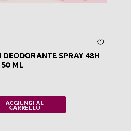
AGGIUNGI
ALLA
N DEODORANTE SPRAY 48H
LISTA
DEI
150 ML
DESIDERI
AGGIUNGI AL
UANTITÀ:
CARRELLO