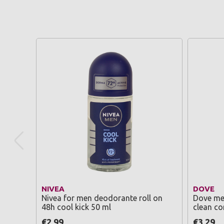
NIVEA
DOVE
Nivea for men deodorante roll on
Dove me
48h cool kick 50 ml
clean co
€2,99
€3,29