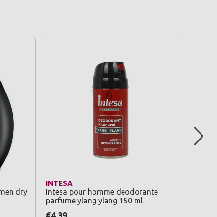
INTESA
INTES
men dry
Intesa pour homme deodorante
Intesa
parfume ylang ylang 150 ml
ylang 
€4,39
€3,69