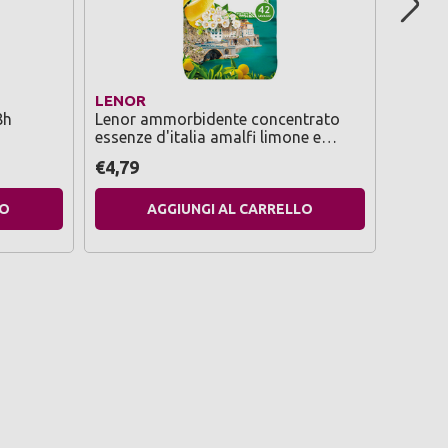
LENOR
TESOR
8h
Lenor ammorbidente concentrato
Tesori
essenze d'italia amalfi limone e
500 ml
mughetto 42 lavaggi 882 ml
€4,79
€3,99
LO
AGGIUNGI AL CARRELLO