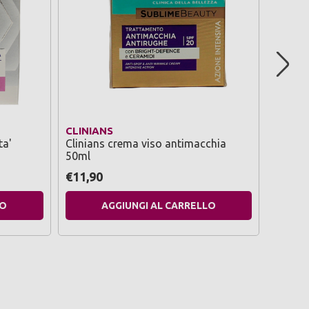
CLINIANS
CLINI
ta'
Clinians crema viso antimacchia
Clinian
50ml
tratta
€11,90
€11,9
LO
AGGIUNGI AL CARRELLO