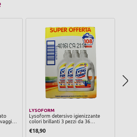
e
LYSOFORM
NIVEA
ato
Lysoform detersivo igienizzante
Nivea 
avaggi
colori brillanti 3 pezzi da 36
lavaggi=108
€18,90
€2,99