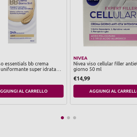
NIVEA
so essentials bb crema
Nivea viso cellular filler antie
 uniformante super idratante
giorno 50 ml
r tutti itipi di pelle 50 ml
€14,99
GGIUNGI AL CARRELLO
AGGIUNGI AL CARREL