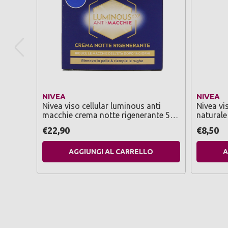
NIVEA
NIVEA
Nivea viso cellular luminous anti
Nivea vi
macchie crema notte rigenerante 50
naturale
ml
giorno pe
€22,90
€8,50
AGGIUNGI AL CARRELLO
A