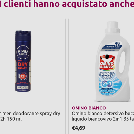
I clienti hanno acquistato anch
OMINO BIANCO
r men deodorante spray dry
Omino bianco detersivo buc
72h 150 ml
liquido biancovivo 2in1 35 l
1400 ml
€4,69