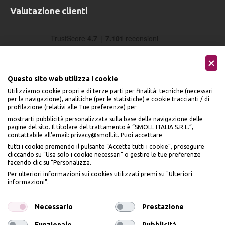
Valutazione clienti
Questo sito web utilizza i cookie
Utilizziamo cookie propri e di terze parti per finalità: tecniche (necessari
per la navigazione), analitiche (per le statistiche) e cookie traccianti / di
profilazione (relativi alle Tue preferenze) per
Seguici sui social
mostrarti pubblicità personalizzata sulla base della navigazione delle
pagine del sito. Il titolare del trattamento è “SMOLL ITALIA S.R.L.”,
contattabile all'email: privacy@smoll.it. Puoi accettare
tutti i cookie premendo il pulsante “Accetta tutti i cookie”, proseguire
cliccando su “Usa solo i cookie necessari" o gestire le tue preferenze
facendo clic su “Personalizza.
BENVENUTO DA
Accettiamo
Per ulteriori informazioni sui cookies utilizzati premi su "Ulteriori
PI
Ù
ME
informazioni".
ISCRIVITI E OTTIENI
IL
10% DI SCONTO
Necessario
Prestazione
Funzionale
Pubblicità