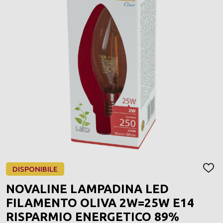
DISPONIBILE
AGGI
ALLA
NOVALINE LAMPADINA LED
LIST
DEI
FILAMENTO OLIVA 2W=25W E14
DESI
RISPARMIO ENERGETICO 89%