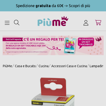
Spedizione
gratuita
da 60€ -> Scopri di più
MENU
PiùMe
Casa e Bucato
Cucina
Accessori Casa e Cucina
Lampadine