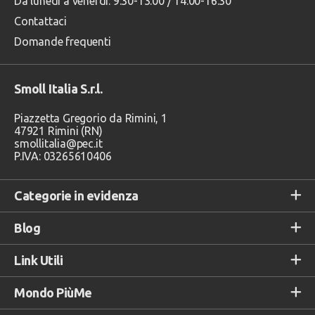
Da lunedì a venerdì: 9:30-13:00 / 14:00-16:30
Contattaci
Domande frequenti
Smoll Italia S.r.l.
Piazzetta Gregorio da Rimini, 1
47921 Rimini (RN)
smollitalia@pec.it
P.IVA: 03265610406
Categorie in evidenza
Blog
Link Utili
Mondo PiùMe