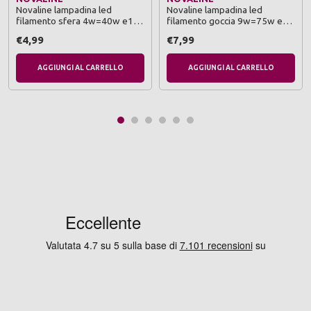
Novaline lampadina led
Novaline lampadina led
filamento sfera 4w=40w e14
filamento goccia 9w=75w e27
risparmio energetico 89%
risparmio energetico 87%
€4,99
€7,99
AGGIUNGI AL CARRELLO
AGGIUNGI AL CARRELLO