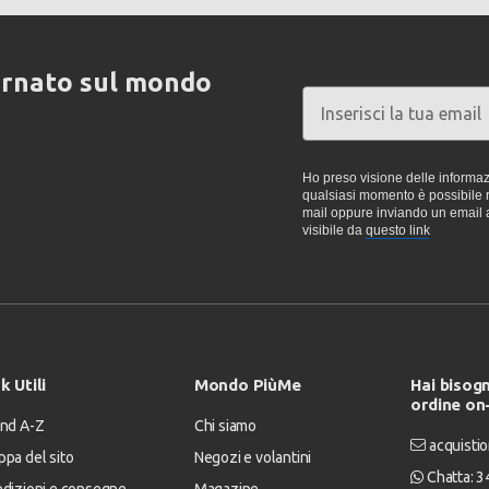
ornato sul mondo
Ho preso visione delle informazi
qualsiasi momento è possibile re
mail oppure inviando un email 
visibile da
questo link
k Utili
Mondo PiùMe
Hai bisogn
ordine on
nd A-Z
Chi siamo
acquistio
pa del sito
Negozi e volantini
Chatta: 