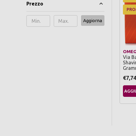
Prezzo
PR
Aggiorna
OME
Via B
Shavi
Gram
€7,7
AGGI