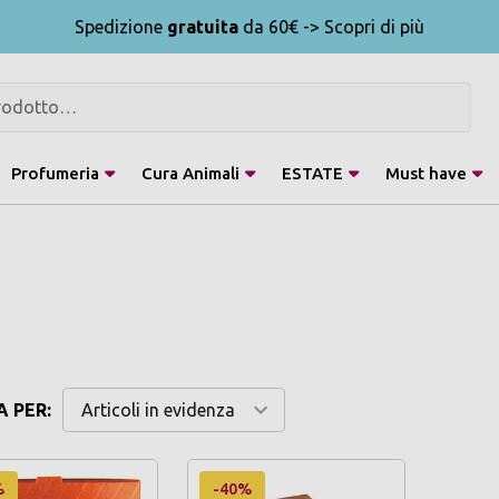
Spedizione
gratuita
da 60€ -> Scopri di più
Profumeria
Cura Animali
ESTATE
Must have
 PER:
%
-40%