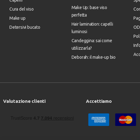
Capelli
Spe
Make Up: base viso
Cura del viso
Con
perfetta
Make up
Pa
Hair lamination: capelli
Detersivi bucato
OD
luminosi
Pol
Candeggina: sai come
Inf
utilizzarla?
Acc
Deborah: il make-up bio
Valutazione clienti
Accettiamo