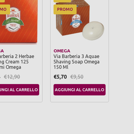
OMO
PROMO
GA
OMEGA
arberia 2 Herbae
Via Barberia 3 Aquae
ng Cream 125
Shaving Soap Omega
mi Omega
150 Ml
4
€12,90
€5,70
€9,50
UNGI AL CARRELLO
AGGIUNGI AL CARRELLO