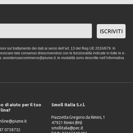
ISCRIVITI
oni sul trattamento dei dati ai sensi dell’art. 13 del Reg UE 2016/679. In
vocare tale consenso disiscrivendosi con le funzionalità indicate in tutte le e-
a: assistenzaecommerce@piume.it, le modalità sono descritte nell’informativa
o di aiuto per il tuo
Smoll Italia S.r.l.
-line?
Piazzetta Gregorio da Rimini, 1
nline@piume.it
47921 Rimini (RN)
smollitalia@pec.it
347 0738732