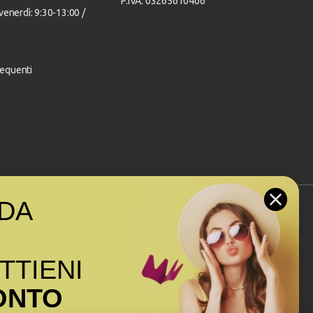
P.IVA: 03265610406
venerdì: 9:30-13:00 /
0
equenti
DA
Seguici sui social
OTTIENI
ONTO