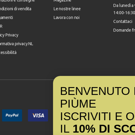
dizioni e consegne
Magazine
Da lunedì a 
dizioni di vendita
Le nostre linee
14:00-16:3
gamenti
Lavora con noi
Contattaci
R
Domande fr
icy Privacy
ormativa privacy NL
essibilità
BENVENUTO 
PI
Ù
ME
ISCRIVITI E 
IL
10% DI SC