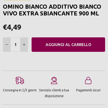
ALLA
OMINO BIANCO ADDITIVO BIANCO
LIST
DEI
VIVO EXTRA SBIANCANTE 900 ML
DESI
€4,49
Quantità:
DIMINUIRE QUANTITÀ:
AUMENTARE QUANTITÀ:
AGGIUNGI AL CARRELLO
Consegna in 2/3 giorni
Servizio clienti a tua
Pagamenti sicuri
disposizione