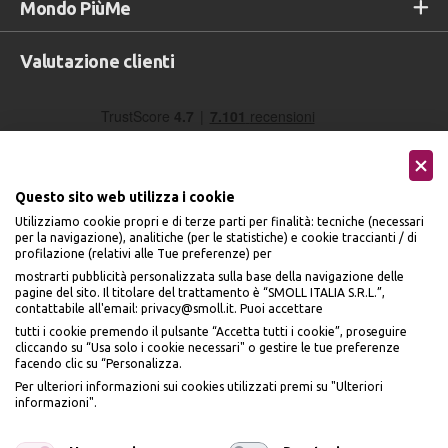
Mondo PiùMe
Valutazione clienti
Questo sito web utilizza i cookie
Utilizziamo cookie propri e di terze parti per finalità: tecniche (necessari
per la navigazione), analitiche (per le statistiche) e cookie traccianti / di
profilazione (relativi alle Tue preferenze) per
Seguici sui social
mostrarti pubblicità personalizzata sulla base della navigazione delle
pagine del sito. Il titolare del trattamento è “SMOLL ITALIA S.R.L.”,
contattabile all'email: privacy@smoll.it. Puoi accettare
tutti i cookie premendo il pulsante “Accetta tutti i cookie”, proseguire
cliccando su “Usa solo i cookie necessari" o gestire le tue preferenze
facendo clic su “Personalizza.
BENVENUTO DA
Accettiamo
Per ulteriori informazioni sui cookies utilizzati premi su "Ulteriori
PI
Ù
ME
informazioni".
ISCRIVITI E OTTIENI