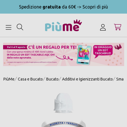
Spedizione
gratuita
da 60€ -> Scopri di più
MENU
PiùMe
Casa e Bucato
Bucato
Additivi e Igienizzanti Bucato
Smacc