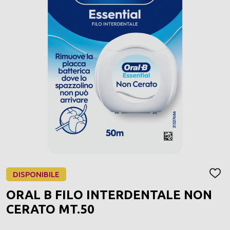
DISPONIBILE
AGGI
ALLA
ORAL B FILO INTERDENTALE NON
LIST
DEI
CERATO MT.50
DESI