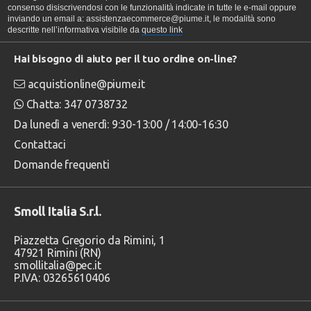
consenso disiscrivendosi con le funzionalità indicate in tutte le e-mail oppure
inviando un email a: assistenzaecommerce@piume.it, le modalità sono
descritte nell’informativa visibile da
questo link
Hai bisogno di aiuto per il tuo ordine on-line?
acquistionline@piume.it
Chatta: 347 0738732
Da lunedì a venerdì: 9:30-13:00 / 14:00-16:30
Contattaci
Domande frequenti
Smoll Italia S.r.l.
Piazzetta Gregorio da Rimini, 1
47921 Rimini (RN)
smollitalia@pec.it
P.IVA: 03265610406