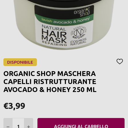
DISPONIBILE
AGGI
ALLA
ORGANIC SHOP MASCHERA
LIST
DEI
CAPELLI RISTRUTTURANTE
DESI
AVOCADO & HONEY 250 ML
€3,99
Quantità:
DIMINUIRE QUANTITÀ:
AUMENTARE QUANTITÀ:
AGGIUNGI AL CARRELLO