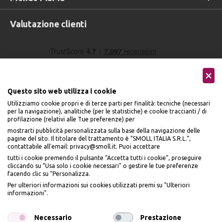
Valutazione clienti
Questo sito web utilizza i cookie
Utilizziamo cookie propri e di terze parti per finalità: tecniche (necessari
per la navigazione), analitiche (per le statistiche) e cookie traccianti / di
profilazione (relativi alle Tue preferenze) per
Seguici sui social
mostrarti pubblicità personalizzata sulla base della navigazione delle
pagine del sito. Il titolare del trattamento è “SMOLL ITALIA S.R.L.”,
contattabile all'email: privacy@smoll.it. Puoi accettare
tutti i cookie premendo il pulsante “Accetta tutti i cookie”, proseguire
cliccando su “Usa solo i cookie necessari" o gestire le tue preferenze
facendo clic su “Personalizza.
BENVENUTO DA
Accettiamo
Per ulteriori informazioni sui cookies utilizzati premi su "Ulteriori
PI
Ù
ME
informazioni".
ISCRIVITI E OTTIENI
IL
10% DI SCONTO
Necessario
Prestazione