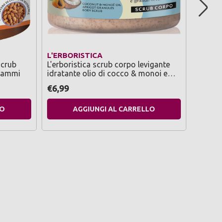
L'ERBORISTICA
GEOM
scrub
L'erboristica scrub corpo levigante
Geomar
grammi
idratante olio di cocco & monoi e
dermol
granuli di albicocca tubo 200 ml
€6,99
€13,9
LO
AGGIUNGI AL CARRELLO