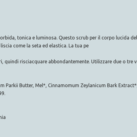
morbida, tonica e luminosa. Questo scrub per il corpo lucida d
iscia come la seta ed elastica. La tua pe
, quindi risciacquare abbondantemente. Utilizzare due o tre volt
mum Parkii Butter, Mel*, Cinnamomum Zeylanicum Bark Extract
99.
nia