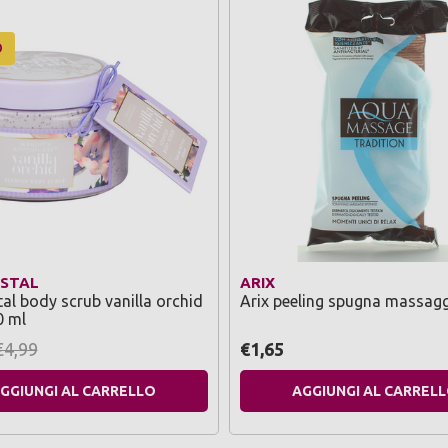
O
ASTAL
ARIX
tal body scrub vanilla orchid
Arix peeling spugna massag
0 ml
€4,99
€1,65
GGIUNGI AL CARRELLO
AGGIUNGI AL CARREL