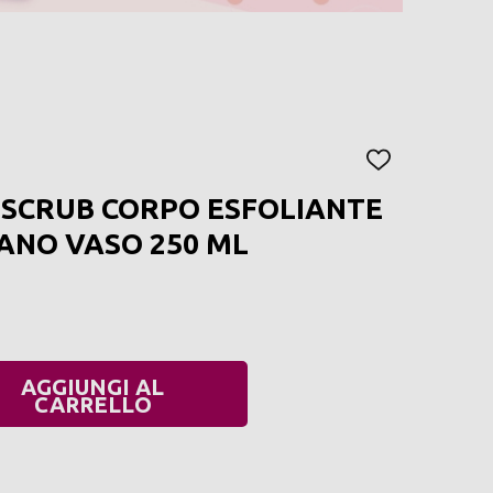
AGGIUNGI
ALLA
 SCRUB CORPO ESFOLIANTE
LISTA
DEI
IANO VASO 250 ML
DESIDERI
AGGIUNGI AL
UANTITÀ:
CARRELLO