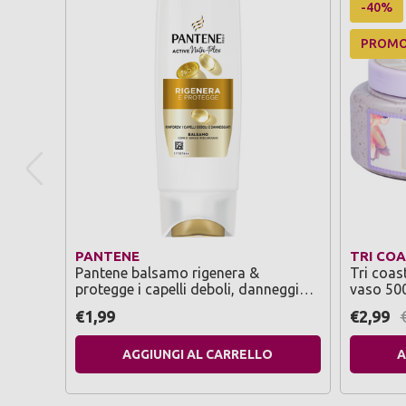
-40%
PROM
PANTENE
TRI CO
Pantene balsamo rigenera &
Tri coas
protegge i capelli deboli, danneggiati
vaso 50
90 ml
€1,99
€2,99
AGGIUNGI AL CARRELLO
A