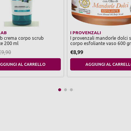
LAB
I PROVENZALI
b crema corpo scrub
I provenzali mandorle dolci 
te 200 ml
corpo esfoliante vaso 600 
€9,90
€8,99
GGIUNGI AL CARRELLO
AGGIUNGI AL CARREL