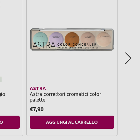
ASTRA
ORGAN
gio
Astra correttori cromatici color
Organi
palette
idratan
250 ml
€7,90
€3,99
LO
AGGIUNGI AL CARRELLO