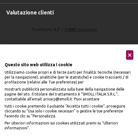
Valutazione clienti
Questo sito web utilizza i cookie
Utilizziamo cookie propri e di terze parti per finalità: tecniche (necessari
Seguici sui social
per la navigazione), analitiche (per le statistiche) e cookie traccianti / di
profilazione (relativi alle Tue preferenze) per
mostrarti pubblicità personalizzata sulla base della navigazione delle
pagine del sito. Il titolare del trattamento è “SMOLL ITALIA S.R.L.”,
contattabile all'email: privacy@smoll.it. Puoi accettare
tutti i cookie premendo il pulsante “Accetta tutti i cookie”, proseguire
cliccando su “Usa solo i cookie necessari" o gestire le tue preferenze
Accettiamo
facendo clic su “Personalizza.
BENVENUTO DA
Per ulteriori informazioni sui cookies utilizzati premi su "Ulteriori
PI
Ù
ME
informazioni".
ISCRIVITI E OTTIENI