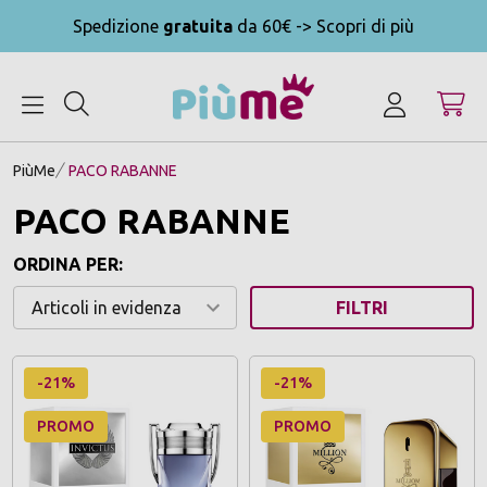
Spedizione
gratuita
da 60€ -> Scopri di più
MENU
PiùMe
PACO RABANNE
PACO RABANNE
ORDINA PER:
FILTRI
-21%
-21%
PROMO
PROMO