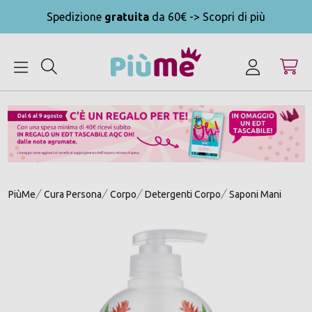
Spedizione
gratuita
da 60€ -> Scopri di più
MENU
PiùMe
Cura Persona
Corpo
Detergenti Corpo
Saponi Mani