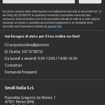
Ho preso visione delle informazioni sul trattamento dei dati ai sensi dell’art. 13
del Reg UE 2016/679. In qualsiasi momento è possibile revocare tale
consenso disiscrivendosi con le funzionalità indicate in tutte le e-mail oppure
inviando un email a: assistenzaecommerce@piume.it, le modalità sono
descritte nell’informativa visibile da
questo link
Hai bisogno di aiuto per il tuo ordine on-line?
acquistionline@piume.it
Chatta: 347 0738732
Da lunedì a venerdì: 9:30-13:00 / 14:00-16:30
Contattaci
Domande frequenti
Smoll Italia S.r.l.
Piazzetta Gregorio da Rimini, 1
47921 Rimini (RN)