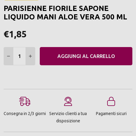
ALLA
PARISIENNE FIORILE SAPONE
LIST
DEI
LIQUIDO MANI ALOE VERA 500 ML
DESI
€1,85
Quantità:
DIMINUIRE QUANTITÀ:
AUMENTARE QUANTITÀ:
AGGIUNGI AL CARRELLO
Consegna in 2/3 giorni
Servizio clienti a tua
Pagamenti sicuri
disposizione