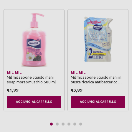
MIL MIL
MIL MIL
Mil mil sapone liquido mani
Mil mil sapone liquido mani in
soap mora&muschio 500 ml
busta ricarica antibatterico
naturale idratante & delicato 2
€1,99
€3,89
litri
AGGIUNGI AL CARRELLO
AGGIUNGI AL CARRELLO