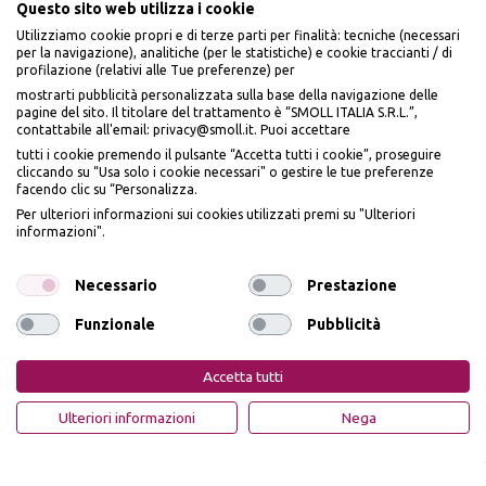
Questo sito web utilizza i cookie
Utilizziamo cookie propri e di terze parti per finalità: tecniche (necessari
per la navigazione), analitiche (per le statistiche) e cookie traccianti / di
profilazione (relativi alle Tue preferenze) per
Seguici sui social
mostrarti pubblicità personalizzata sulla base della navigazione delle
pagine del sito. Il titolare del trattamento è “SMOLL ITALIA S.R.L.”,
contattabile all'email: privacy@smoll.it. Puoi accettare
tutti i cookie premendo il pulsante “Accetta tutti i cookie”, proseguire
cliccando su “Usa solo i cookie necessari" o gestire le tue preferenze
facendo clic su “Personalizza.
BENVENUTO DA
Accettiamo
Per ulteriori informazioni sui cookies utilizzati premi su "Ulteriori
PI
Ù
ME
informazioni".
ISCRIVITI E OTTIENI
IL
10% DI SCONTO
Necessario
Prestazione
Funzionale
Pubblicità
Iscrivendomi dichiaro di aver preso visione dell'
Informativa sulla privacy
ai sensi
Privacy Policy
Cookie Policy
dell’art. 13 del Reg UE 2016/679 e presto il mio consenso a ricevere email
Accetta tutti
promozionali. In qualsiasi momento è possibile revocare il consenso
PiùMe è un marchio di PiùMe s.r.l. con sede legale in via
OTTIENI IL 10% DI SCONTO
Ulteriori informazioni
Nega
Aurelio Lampredi, n. 81 - 57121 Livorno (LI) - P.IVA
01952440491 - piumesrl@legalmail.it