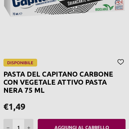
DISPONIBILE
AGGI
ALLA
PASTA DEL CAPITANO CARBONE
LIST
DEI
CON VEGETALE ATTIVO PASTA
DESI
NERA 75 ML
€1,49
Quantità:
DIMINUIRE QUANTITÀ:
AUMENTARE QUANTITÀ:
AGGIUNGI AL CARRELLO