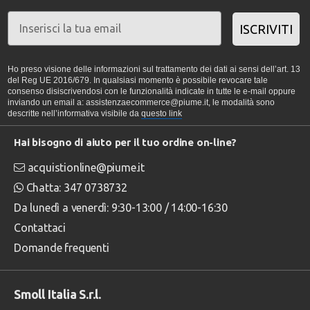
ISCRIVITI
Ho preso visione delle informazioni sul trattamento dei dati ai sensi dell’art. 13
del Reg UE 2016/679. In qualsiasi momento è possibile revocare tale
consenso disiscrivendosi con le funzionalità indicate in tutte le e-mail oppure
inviando un email a: assistenzaecommerce@piume.it, le modalità sono
descritte nell’informativa visibile da
questo link
Hai bisogno di aiuto per il tuo ordine on-line?
acquistionline@piume.it
Chatta: 347 0738732
Da lunedì a venerdì: 9:30-13:00 / 14:00-16:30
Contattaci
Domande frequenti
Smoll Italia S.r.l.