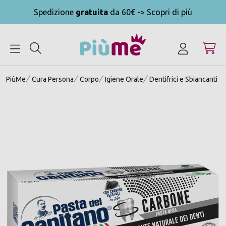
Spedizione
gratuita
da 60€ -> Scopri di più
MENU
PiùMe
Cura Persona
Corpo
Igiene Orale
Dentifrici e Sbiancanti