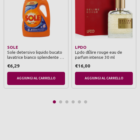
SOLE
LPDO
Sole detersivo liquido bucato
Lpdo dÉlire rouge eau de
lavatrice bianco splendente 41
parfum intense 30 ml
lavaggi lt 1,845
€6,29
€16,00
AGGIUNGI AL CARRELLO
AGGIUNGI AL CARRELLO