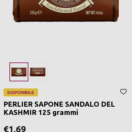
DISPONIBILE
AGGI
ALLA
PERLIER SAPONE SANDALO DEL
LIST
DEI
KASHMIR 125 grammi
DESI
€1,69