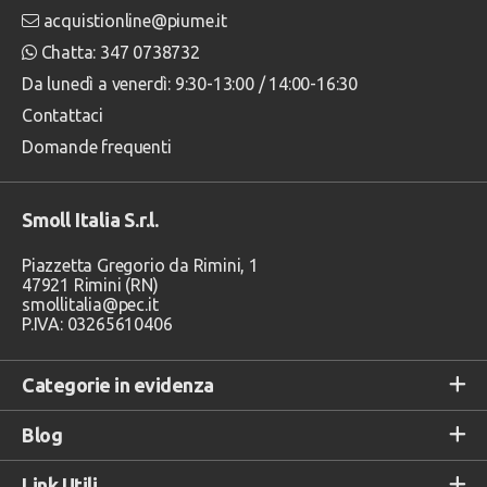
acquistionline@piume.it
Chatta: 347 0738732
Da lunedì a venerdì: 9:30-13:00 / 14:00-16:30
Contattaci
Domande frequenti
Smoll Italia S.r.l.
Piazzetta Gregorio da Rimini, 1
47921 Rimini (RN)
smollitalia@pec.it
P.IVA: 03265610406
Categorie in evidenza
Blog
Link Utili