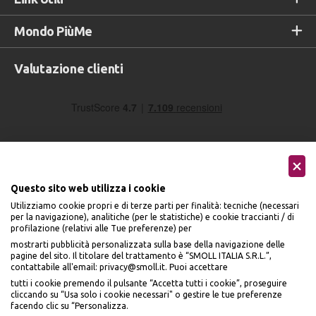
Mondo PiùMe
Valutazione clienti
Questo sito web utilizza i cookie
Utilizziamo cookie propri e di terze parti per finalità: tecniche (necessari
Seguici sui social
per la navigazione), analitiche (per le statistiche) e cookie traccianti / di
profilazione (relativi alle Tue preferenze) per
mostrarti pubblicità personalizzata sulla base della navigazione delle
pagine del sito. Il titolare del trattamento è “SMOLL ITALIA S.R.L.”,
contattabile all'email: privacy@smoll.it. Puoi accettare
tutti i cookie premendo il pulsante “Accetta tutti i cookie”, proseguire
cliccando su “Usa solo i cookie necessari" o gestire le tue preferenze
Accettiamo
facendo clic su “Personalizza.
BENVENUTO DA