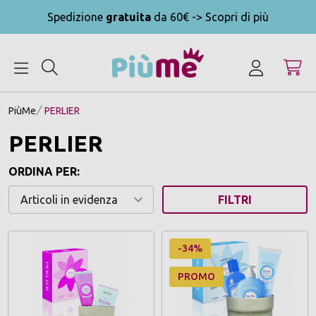
Spedizione
gratuita
da 60€ -> Scopri di più
MENU
PiùMe
PERLIER
PERLIER
ORDINA PER:
FILTRI
-34%
PROMO