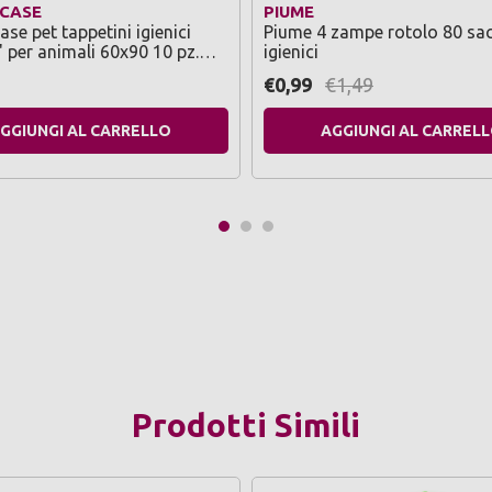
CASE
PIUME
se pet tappetini igienici
Piume 4 zampe rotolo 80 sac
 per animali 60x90 10 pz.
igienici
ivi per fissaggio al
€0,99
€1,49
to
GGIUNGI AL CARRELLO
AGGIUNGI AL CARREL
Prodotti Simili