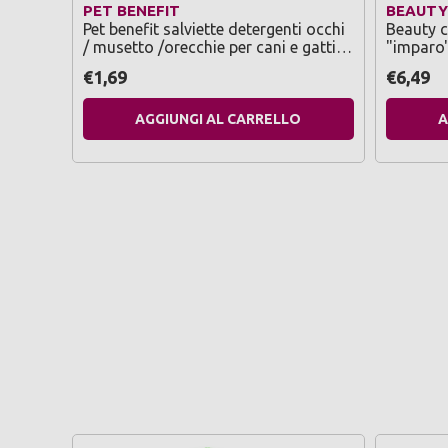
PET BENEFIT
BEAUTY
Pet benefit salviette detergenti occhi
Beauty ca
/ musetto /orecchie per cani e gatti
"imparo"
20 pezzi
con ades
€1,69
€6,49
pavimen
AGGIUNGI AL CARRELLO
A