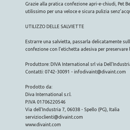
Grazie alla pratica confezione apri-e-chiudi, Pet Be
utilissimo per una veloce e sicura pulizia senz’acq
UTILIZZO DELLE SALVIETTE
Estrarre una salvietta, passarla delicatamente su
confezione con l’etichetta adesiva per preservare l
Produttore: DIVA International srl via Dell’Industr
Contatti: 0742-30091 - infodivaint@divaint.com
Prodotto da:
Diva International s.r.l.
P.IVA 01706220546
Via dell'Industria 7, 06038 - Spello (PG), Italia
servizioclienti@divaint.com
www.divaint.com