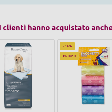
I clienti hanno acquistato anch
-34%
PROMO