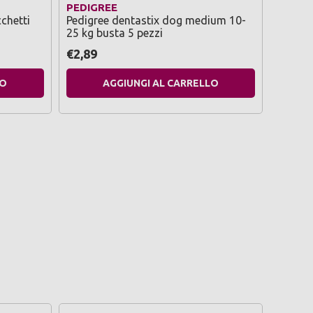
PEDIGREE
VITAK
chetti
Pedigree dentastix dog medium 10-
Vitakra
25 kg busta 5 pezzi
small 
gramm
€2,89
€2,65
LO
AGGIUNGI AL CARRELLO