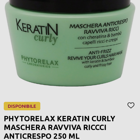
DISPONIBILE
AGGI
ALLA
PHYTORELAX KERATIN CURLY
LIST
DEI
MASCHERA RAVVIVA RICCCI
DESI
ANTICRESPO 250 ML