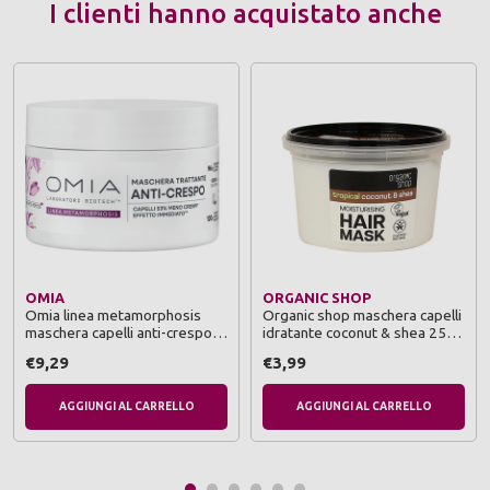
I clienti hanno acquistato anche
OMIA
ORGANIC SHOP
Omia linea metamorphosis
Organic shop maschera capelli
maschera capelli anti-crespo
idratante coconut & shea 250
200 ml
ml
€9,29
€3,99
AGGIUNGI AL CARRELLO
AGGIUNGI AL CARRELLO