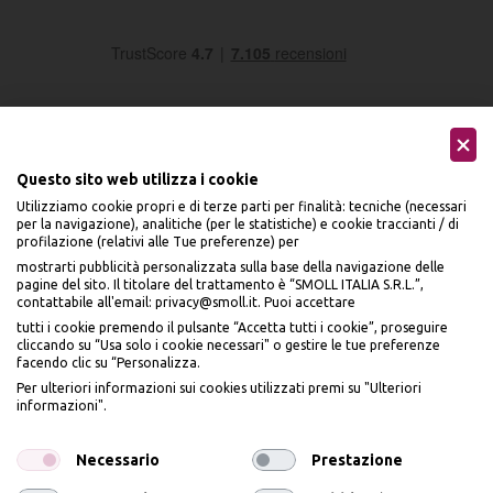
Questo sito web utilizza i cookie
Utilizziamo cookie propri e di terze parti per finalità: tecniche (necessari
Seguici sui social
per la navigazione), analitiche (per le statistiche) e cookie traccianti / di
profilazione (relativi alle Tue preferenze) per
mostrarti pubblicità personalizzata sulla base della navigazione delle
pagine del sito. Il titolare del trattamento è “SMOLL ITALIA S.R.L.”,
contattabile all'email: privacy@smoll.it. Puoi accettare
tutti i cookie premendo il pulsante “Accetta tutti i cookie”, proseguire
cliccando su “Usa solo i cookie necessari" o gestire le tue preferenze
Accettiamo
facendo clic su “Personalizza.
BENVENUTO DA
Per ulteriori informazioni sui cookies utilizzati premi su "Ulteriori
PI
Ù
ME
informazioni".
ISCRIVITI E OTTIENI
IL
10% DI SCONTO
Necessario
Prestazione