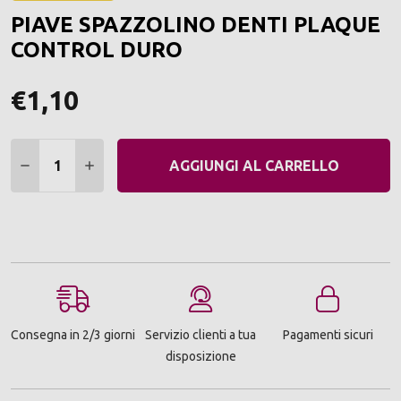
ALLA
PIAVE SPAZZOLINO DENTI PLAQUE
LIST
DEI
CONTROL DURO
DESI
€1,10
Quantità:
DIMINUIRE QUANTITÀ:
AUMENTARE QUANTITÀ:
AGGIUNGI AL CARRELLO
Consegna in 2/3 giorni
Servizio clienti a tua
Pagamenti sicuri
disposizione