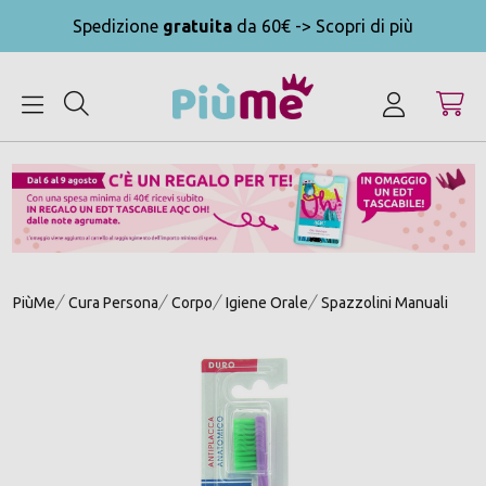
Spedizione
gratuita
da 60€ -> Scopri di più
MENU
PiùMe
Cura Persona
Corpo
Igiene Orale
Spazzolini Manuali