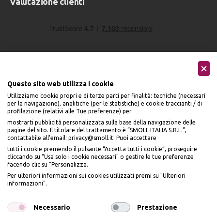
Valutazione clienti
Questo sito web utilizza i cookie
Utilizziamo cookie propri e di terze parti per finalità: tecniche (necessari
Seguici sui social
per la navigazione), analitiche (per le statistiche) e cookie traccianti / di
profilazione (relativi alle Tue preferenze) per
mostrarti pubblicità personalizzata sulla base della navigazione delle
pagine del sito. Il titolare del trattamento è “SMOLL ITALIA S.R.L.”,
contattabile all'email: privacy@smoll.it. Puoi accettare
tutti i cookie premendo il pulsante “Accetta tutti i cookie”, proseguire
cliccando su “Usa solo i cookie necessari" o gestire le tue preferenze
Accettiamo
facendo clic su “Personalizza.
BENVENUTO DA
Per ulteriori informazioni sui cookies utilizzati premi su "Ulteriori
PI
Ù
ME
informazioni".
ISCRIVITI E OTTIENI
IL
10% DI SCONTO
Necessario
Prestazione