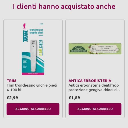
I clienti hanno acquistato anche
TRIM
ANTICA ERBORISTERIA
Trim tronchesino unghie piedi
Antica erboristeria dentifricio
4-100 bi
protezione gengive chiodi di
garofano e vitamibìna b5 75 ml
€2,99
€1,89
AGGIUNGI AL CARRELLO
AGGIUNGI AL CARRELLO