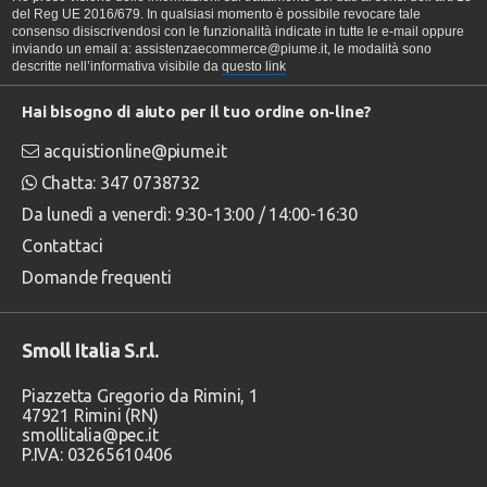
del Reg UE 2016/679. In qualsiasi momento è possibile revocare tale
consenso disiscrivendosi con le funzionalità indicate in tutte le e-mail oppure
inviando un email a: assistenzaecommerce@piume.it, le modalità sono
descritte nell’informativa visibile da
questo link
Hai bisogno di aiuto per il tuo ordine on-line?
acquistionline@piume.it
Chatta: 347 0738732
Da lunedì a venerdì: 9:30-13:00 / 14:00-16:30
Contattaci
Domande frequenti
Smoll Italia S.r.l.
Piazzetta Gregorio da Rimini, 1
47921 Rimini (RN)
smollitalia@pec.it
P.IVA: 03265610406