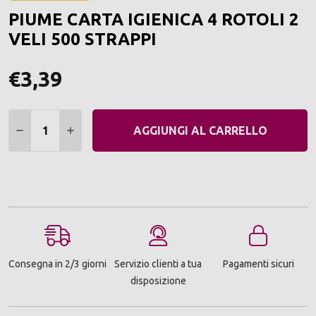
ALLA
PIUME CARTA IGIENICA 4 ROTOLI 2
LIST
DEI
VELI 500 STRAPPI
DESI
€3,39
Quantità:
DIMINUIRE QUANTITÀ:
AUMENTARE QUANTITÀ:
AGGIUNGI AL CARRELLO
Consegna in 2/3 giorni
Servizio clienti a tua
Pagamenti sicuri
disposizione