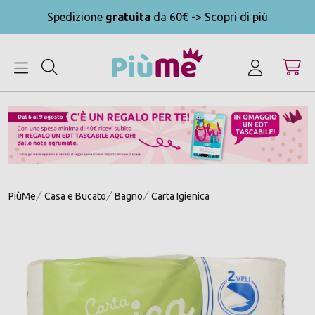
Spedizione
gratuita
da 60€ -> Scopri di più
MENU
PiùMe
Casa e Bucato
Bagno
Carta Igienica