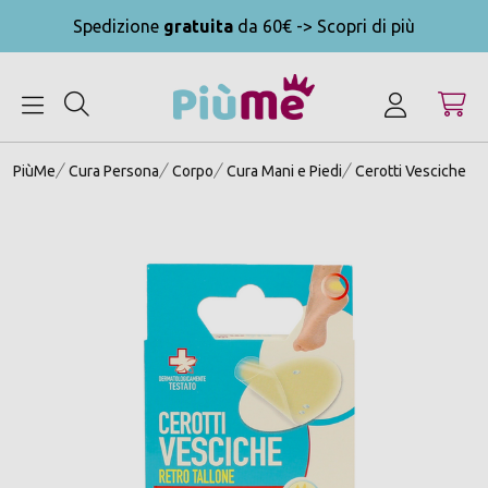
Spedizione
gratuita
da 60€ -> Scopri di più
MENU
PiùMe
Cura Persona
Corpo
Cura Mani e Piedi
Cerotti Vesciche