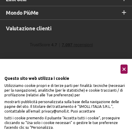
Mondo PiùMe
Valutazione clienti
Questo sito web utilizza i cookie
Utilizziamo cookie propri e di terze parti per finalità: tecniche (necessari
Seguici sui social
per la navigazione), analitiche (per le statistiche) e cookie traccianti / di
profilazione (relativi alle Tue preferenze) per
mostrarti pubblicità personalizzata sulla base della navigazione delle
pagine del sito. Il titolare del trattamento è “SMOLL ITALIA S.R.L.”,
contattabile all'email: privacy@smoll.it. Puoi accettare
tutti i cookie premendo il pulsante “Accetta tutti i cookie”, proseguire
cliccando su “Usa solo i cookie necessari" o gestire le tue preferenze
Accettiamo
facendo clic su “Personalizza.
BENVENUTO DA