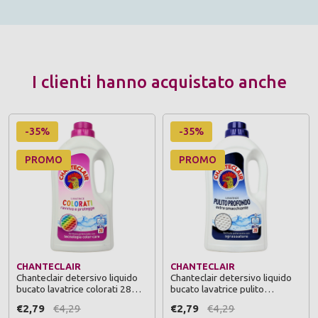
I clienti hanno acquistato anche
-35%
-35%
PROMO
PROMO
CHANTECLAIR
CHANTECLAIR
Chanteclair detersivo liquido
Chanteclair detersivo liquido
bucato lavatrice colorati 28
bucato lavatrice pulito
lavaggi 1260 ml
profondo 28 lavaggi 1260 ml
€2,79
€4,29
€2,79
€4,29