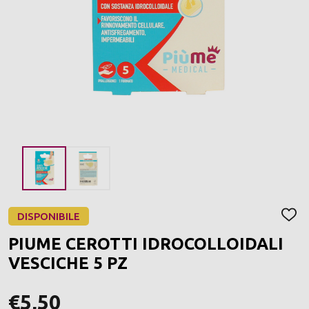
DISPONIBILE
AGGI
ALLA
PIUME CEROTTI IDROCOLLOIDALI
LIST
DEI
VESCICHE 5 PZ
DESI
€5,50