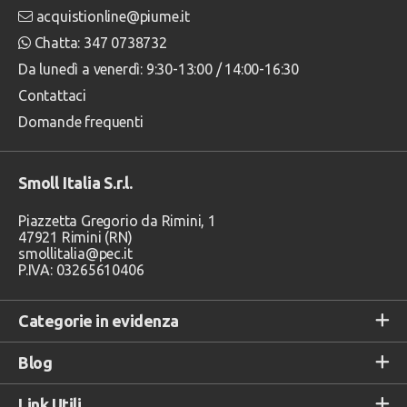
acquistionline@piume.it
Chatta: 347 0738732
Da lunedì a venerdì: 9:30-13:00 / 14:00-16:30
Contattaci
Domande frequenti
Smoll Italia S.r.l.
Piazzetta Gregorio da Rimini, 1
47921 Rimini (RN)
smollitalia@pec.it
P.IVA: 03265610406
Categorie in evidenza
Blog
Link Utili